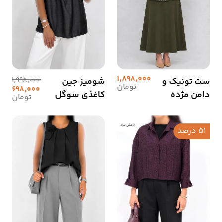
1,898,000
ست تونیک و
شومیز جین
1,998,000
تومان
698,000
دامن مژده
کاغذی سوگل
تومان
51 درصد