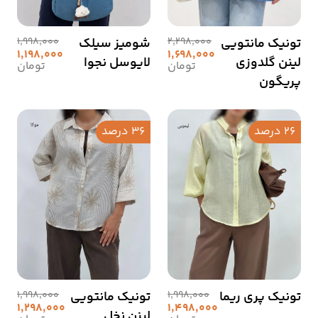
تونیک مانتویی
2,298,000
شومیز سیلک
1,998,000
1,198,000
1,698,000
لینن گلدوزی
لایوسل نجوا
تومان
تومان
پریگون
26 درصد
36 درصد
تونیک پری ریما
1,998,000
تونیک مانتویی
1,998,000
1,298,000
1,498,000
لینن نخل