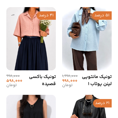
51 درصد
41 درصد
تونیک مانتویی
1,998,000
تونیک باکسی
998,000
598,000
998,000
لینن یوتاب 1
قصیده
تومان
تومان
21 درصد