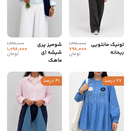
تونیک مانتویی
1,298,000
شومیز پری
1,998,000
1,098,000
798,000
ریحانه
شیشه ای
تومان
تومان
ماهک
27 درصد
41 درصد