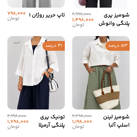
798,000
شومیز پری
2,998,000
تاپ حریر روژان 1
تومان
1,498,000
پلنگی وانوش
تومان
53 درصد
41 درصد
شومیز لینن
2,498,000
تونیک پری
2,998,000
1,798,000
1,198,000
اسلپ آلبا
پلنگی آرمیلا
تومان
تومان