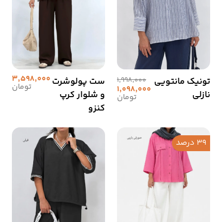
3,598,000
تونیک مانتویی
1,998,000
ست پولوشرت
تومان
1,098,000
نازلی
و شلوار کرپ
تومان
کنزو
39 درصد