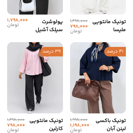
1,798,000
تونیک مانتویی
1,298,000
پولوشرت
تومان
798,000
ملیسا
سیلک آشیل
تومان
41 درصد
39 درصد
تونیک باکسی
1,998,000
تونیک مانتویی
1,298,000
798,000
1,198,000
لینن آبان
کارلین
تومان
تومان