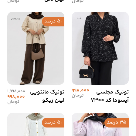
تومان
تومان
51 درصد
998,000
تونیک مجلسی
تونیک مانتویی
1,998,000
تومان
998,000
آیسودا کد 7300
لینن ریکو
تومان
35 درصد
51 درصد