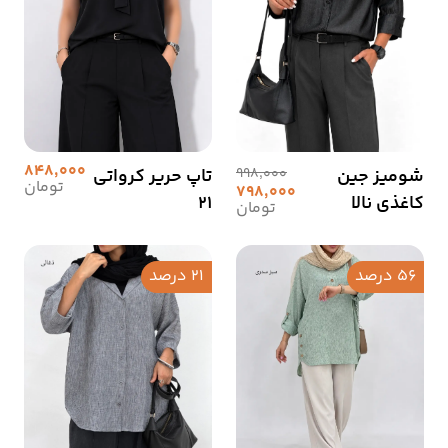
848,000
شومیز جین
998,000
تاپ حریر کرواتی
تومان
798,000
کاغذی نالا
21
تومان
56 درصد
21 درصد