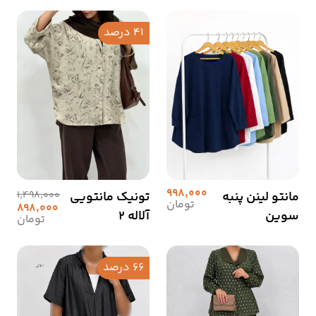
41 درصد
998,000
مانتو لینن پنبه
تونیک مانتویی
1,498,000
تومان
898,000
سوین
آلاله 2
تومان
66 درصد