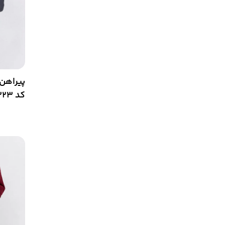
پیراهن 
کد 7323