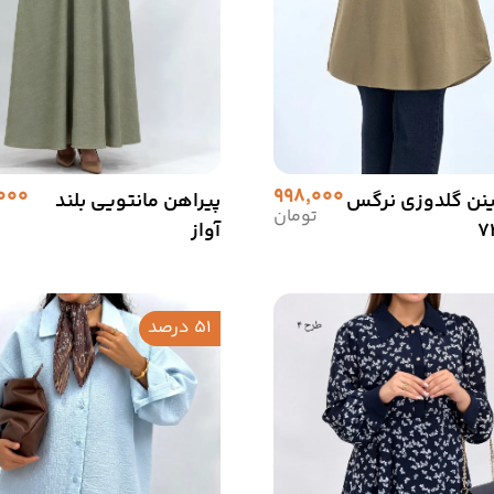
,000
998,000
لینن گلدوزی نرگس
پیراهن مانتویی بلند
تومان
آواز
51 درصد