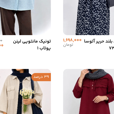
1,698,000
بلند حریر آتوسا
تونیک مانتویی لینن
00
تومان
00
یوتاب 1
39 درصد