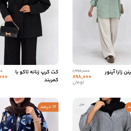
نن زارا آینور
1,998,000
کت کرپ زنانه تاکو با
00
,000
898,000
کمربند
تومان
16 درصد