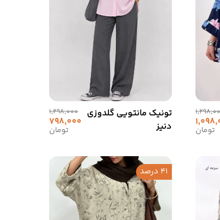
1,298,0
تونیک مانتویی گلدوزی
1,298,000
798,000
1,098
دنیز
تومان
تومان
41 درصد