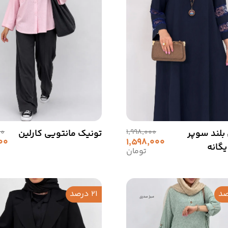
بلند سوپر
1,998,000
تونیک مانتویی کارلین
00
00
1,598,000
گانه
تومان
21 درصد