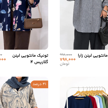
انتویی لینن زارا
998,000
تونیک مانتویی لینن
00
,000
798,000
گلاریس 4
تومان
41 درصد