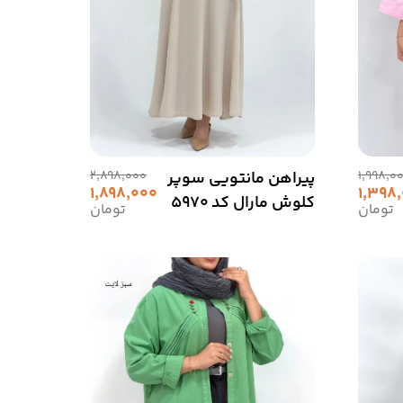
1,998,0
پیراهن مانتویی سوپر
2,898,000
1,898,000
1,398
کلوش مارال کد 5970
تومان
تومان