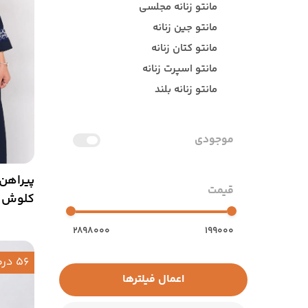
مانتو زنانه مجلسی
مانتو جین زنانه
مانتو کتان زنانه
مانتو اسپرت زنانه
مانتو زنانه بلند
ست مانتو و شلوار
مانتو دانشجویی
موجودی
پیراهن 
قیمت
کلوش ی
2898000
199000
56 درصد
اعمال فیلترها