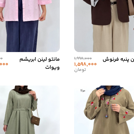
ن پنبه فرنوش
1,998,000
مانتو لینن ابریشم
00
,000
1,598,000
ویوات
تومان