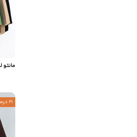
مانتو ل
21 درصد