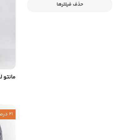
حذف فیلترها
مانتو لی
21 درصد