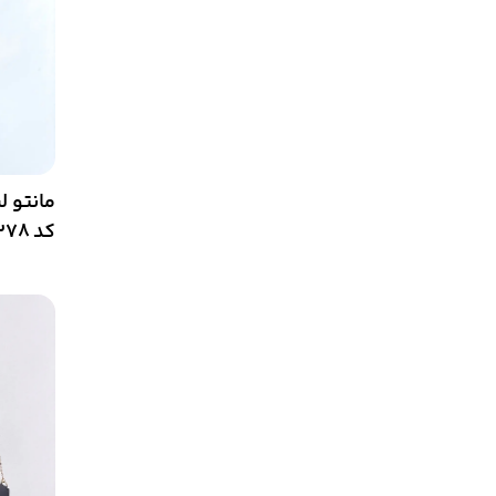
مانتو 
کد 7278