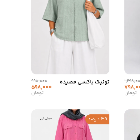
1,298,0
تونیک باکسی قصیده
998,000
598,000
798,0
تومان
تومان
39 درصد