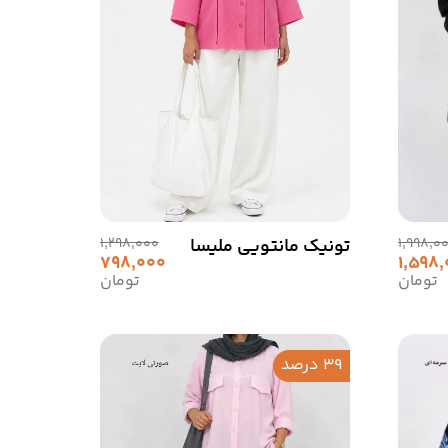
1,998,0
تونیک مانتویی ملیسا
1,298,000
798,000
1,598
تومان
تومان
39 درصد