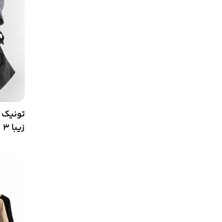
تونیک م
زیبا 3