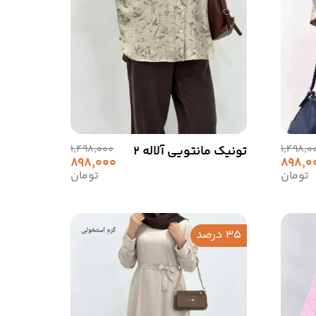
1,498,0
تونیک مانتویی آلاله 2
1,498,000
898,000
898,0
تومان
تومان
35 درصد