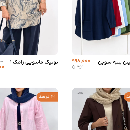
998,000
ینن پنبه سوین
تونیک مانتویی رامک 1
00
تومان
00
31 درصد