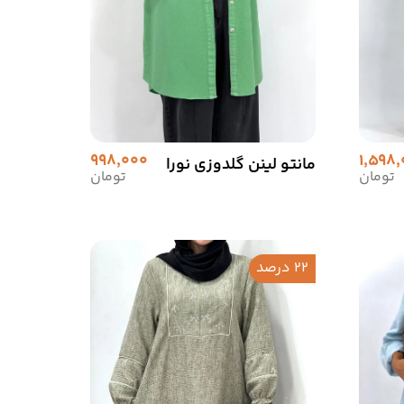
998,000
1,598
مانتو لینن گلدوزی نورا
تومان
تومان
22 درصد