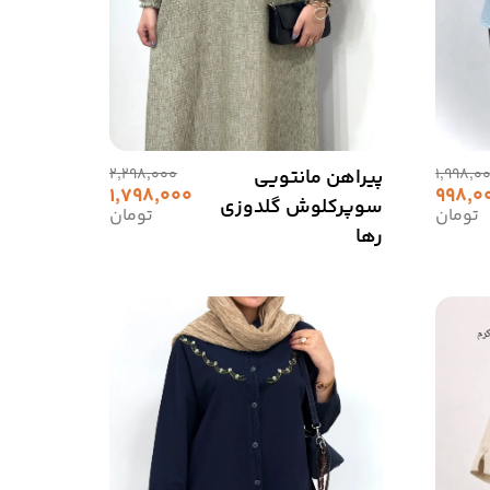
1,998,0
پیراهن مانتویی
2,298,000
1,798,000
998,0
سوپرکلوش گلدوزی
تومان
تومان
رها