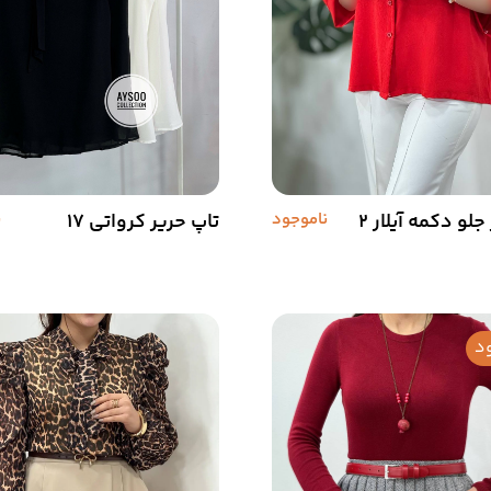
لو دکمه آیلار 2
ناموجود
تاپ حریر کرواتی 17
ن
د