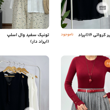
تاپ حریر کرواتی 16(ایراد
ناموجود
تونیک سفید وال اسلپ
ن
(ایراد دار)
د