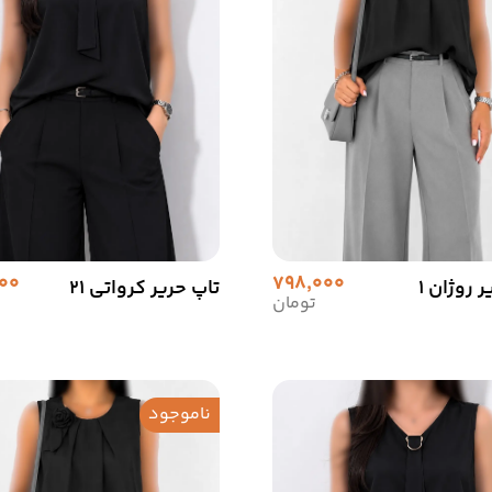
00
798,000
 روژان 1
تاپ حریر کرواتی 21
تومان
ناموجود