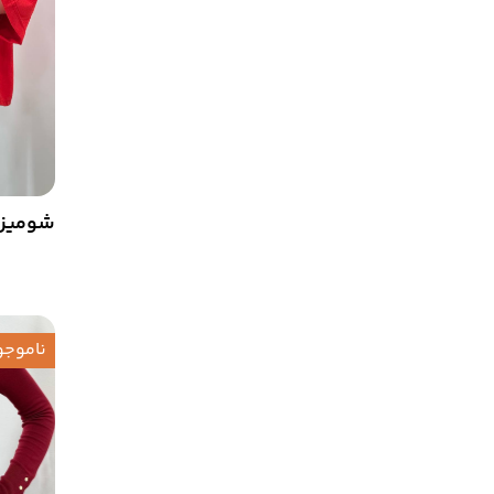
شومیز ج
ناموجو