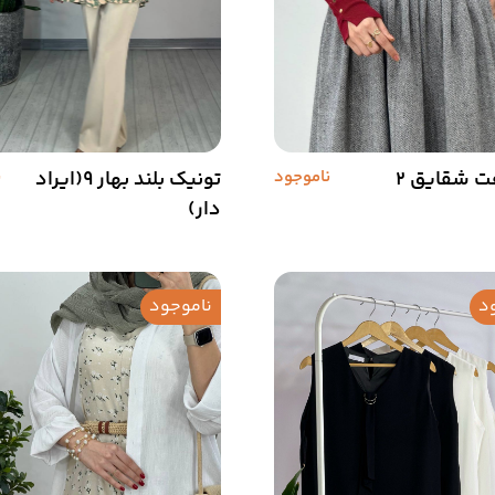
فت شقایق 2
ناموجود
تونیک بلند بهار 9(ایراد
ن
دار)
د
ناموجود