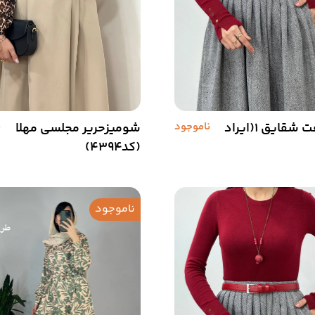
بلوز بافت شقایق 1(ایراد
ناموجود
شومیزحریر مجلسی مهلا
ن
(کد4394)
ناموجود