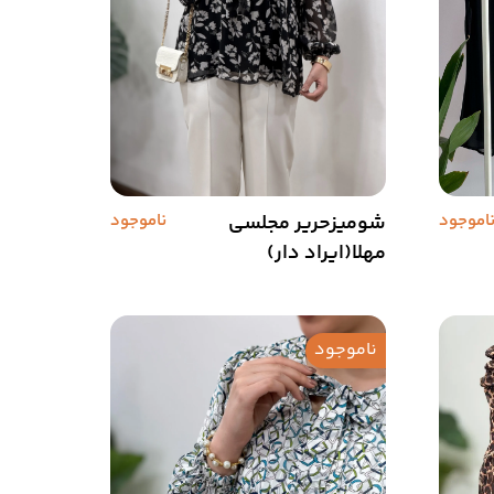
اموجود
شومیزحریر مجلسی
ناموجود
مهلا(ایراد دار)
ناموجود