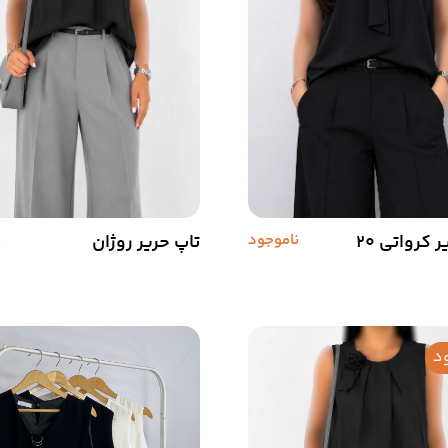
 کرواتی 20
ناموجود
تاپ حریر روژان
ن
د