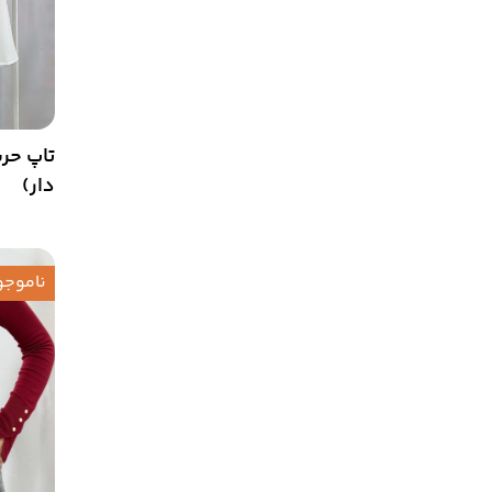
دار)
ناموجو