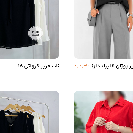
ان 1(ایراددار)
ناموجود
تاپ حریر کرواتی 18
ن