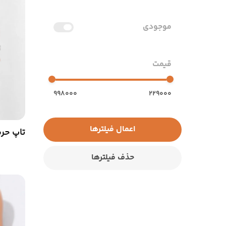
موجودی
قیمت
998000
229000
اعمال فیلترها
تاپ حریر
حذف فیلترها