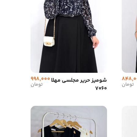
998,000
848,0
شومیز حریر مجلسی مهلا
تومان
تومان
7060