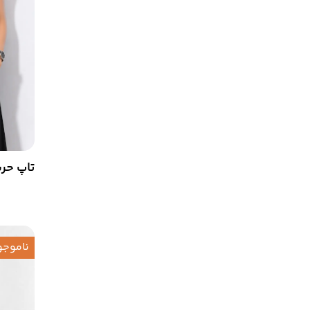
تاپ حریر
ناموجو