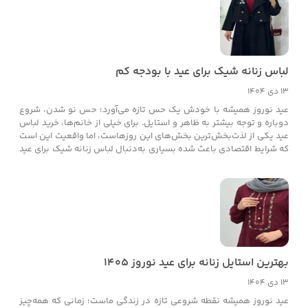
که انتخاب هوشمندانه معنا پیدا می‌کند و ایسو کالکشن تلاش کرده این
انتخاب را برای خانم‌ها ساده‌تر کند.
لباس زنانه شیک برای عید با بودجه کم
13 دی 1404
عید نوروز همیشه با خودش یک حس تازه می‌آورد؛ حس نو شدن، شروع
دوباره و توجه بیشتر به ظاهر و استایل. برای خیلی از خانم‌ها، خرید لباس
عید یکی از لذت‌بخش‌ترین بخش‌های این روزهاست، اما واقعیت این است
که شرایط اقتصادی باعث شده بسیاری به‌دنبال لباس زنانه شیک برای عید
با بودجه کم باشند. خبر خوب اینجاست که شیک‌پوشی الزاماً به معنی
هزینه بالا نیست. اگر انتخاب درست داشته باشید، می‌توانید با بودجه
محدود هم استایلی زیبا، مرتب و نوروزی بسازید. ایسو کالکشن دقیقاً با
همین نگاه، مجموعه‌هایی طراحی کرده که شیک، کاربردی و
مقرون‌به‌صرفه هستند.
بهترین استایل زنانه برای عید نوروز ۱۴۰۵
13 دی 1404
عید نوروز همیشه نقطه شروعی تازه در زندگی ماست؛ زمانی که همه‌چیز