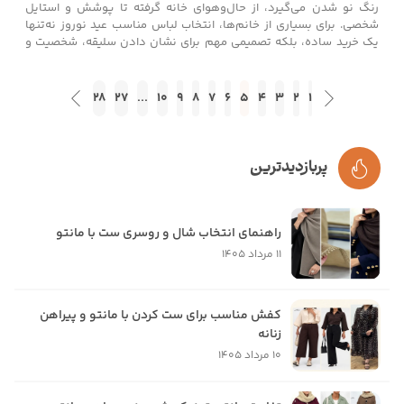
رنگ نو شدن می‌گیرد، از حال‌وهوای خانه گرفته تا پوشش و استایل
شخصی. برای بسیاری از خانم‌ها، انتخاب لباس مناسب عید نوروز نه‌تنها
یک خرید ساده، بلکه تصمیمی مهم برای نشان دادن سلیقه، شخصیت و
حس خوب آغاز سال جدید است. استایل نوروزی باید ترکیبی هوشمندانه از
شیک‌بودن، راحتی، تازگی و کاربردی‌بودن باشد؛ لباسی که هم در دید و
بازدیدهای خانوادگی بدرخشد و هم در مهمانی‌های نوروزی حس
28
27
...
10
9
8
7
6
5
4
3
2
1
اعتمادبه‌نفس ایجاد کند. ایسو کالکشن دقیقاً با همین نگاه، استایل‌های
نوروز ۱۴۰۵ را طراحی کرده است.
پربازدیدترین
راهنمای انتخاب شال و روسری ست با مانتو
11 مرداد 1405
کفش مناسب برای ست کردن با مانتو و پیراهن
زنانه
10 مرداد 1405