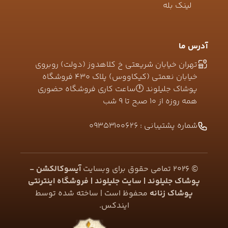
لینک بله
آدرس ما
تهران خیابان شریعتی خ کلاهدوز (دولت) روبروی
خیابان نعمتی (کیکاووس) پلاک ۴۳۰ فروشگاه
پوشاک جلیلوند 🕛ساعت کاری فروشگاه حضوری
همه روزه از ۱۰ صبح تا ۹ شب
شماره پشتیبانی :
09353100626
©
2026
تمامی حقوق برای وبسایت
آیسوکالکشن -
پوشاک جلیلوند | سایت جلیلوند | فروشگاه اینترنتی
پوشاک زنانه
محفوظ است | ساخته شده توسط
ایندکس
.