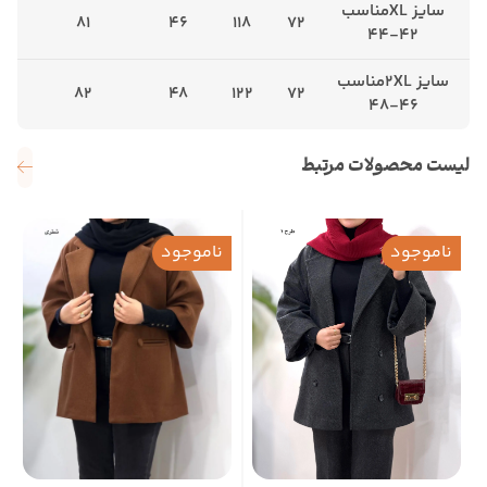
سایز XLمناسب
81
46
118
72
42-44
سایز 2XLمناسب
82
48
122
72
46-48
لیست محصولات مرتبط
ناموجود
ناموجود