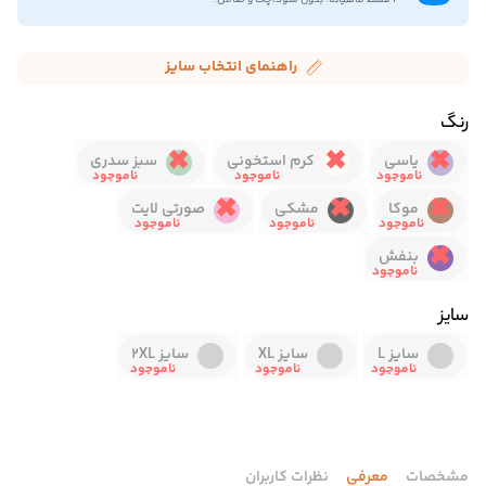
راهنمای انتخاب سایز
رنگ
یاسی
کرم استخونی
سبز سدری
موکا
مشکی
صورتی لایت
بنفش
سایز
سایز L
سایز XL
سایز 2XL
مشخصات
معرفی
نظرات کاربران