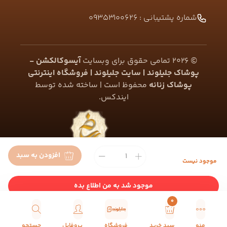
شماره پشتیبانی :
09353100626
©
2026
تمامی حقوق برای وبسایت
آیسوکالکشن -
پوشاک جلیلوند | سایت جلیلوند | فروشگاه اینترنتی
پوشاک زنانه
محفوظ است | ساخته شده توسط
ایندکس
.
افزودن به سبد
موجود نیست
موجود شد به من اطلاع بده
0
منو
سبد خرید
فروشگاه
پروفایل
جستجو