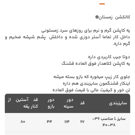
کالکشن زمستان❄️
یه کاپشن گرم و نرم برای روزهای سرد زمستونی
داخل کار تماما آستر دوزی شده و داخلش پشم شیشه ضخیم و
گرم داره.
دوتا جیب کاربردی داره
یه کاپشن کلاهدار فوق العاده قشنگ
جلوی کار زیپ میخوره که بازو بسته میشه
اینکار قشنگمون سایزبندی هم داره
تن خور و کیفیت عالی با قیمت فوق العاده
دور
دور
قد آستین از
سایزبندی
قد
سینه
بازو
کنار یقه
سایز L مناسب 36-
80
44
114
67
38-40