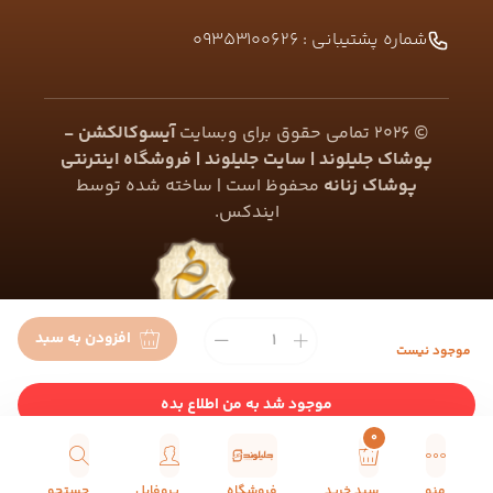
شماره پشتیبانی :
09353100626
©
2026
تمامی حقوق برای وبسایت
آیسوکالکشن -
پوشاک جلیلوند | سایت جلیلوند | فروشگاه اینترنتی
پوشاک زنانه
محفوظ است | ساخته شده توسط
ایندکس
.
افزودن به سبد
موجود نیست
موجود شد به من اطلاع بده
0
منو
سبد خرید
فروشگاه
پروفایل
جستجو