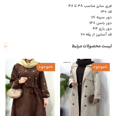
فری سایز مناسب 38 تا 48
قد 130
دور سینه 116
دور باسن 148
دور بازو 44
قد آستین از یقه 70
لیست محصولات مرتبط
ناموجود
ناموجود