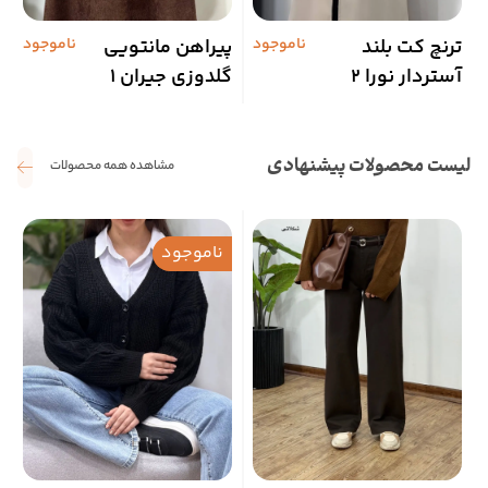
ترنچ کت بلند
ناموجود
پیراهن مانتویی
ناموجود
ش
آستردار نورا 2
گلدوزی جیران 1
لیست محصولات پیشنهادی
مشاهده همه محصولات
ناموجود