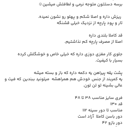
برسه دستتون متوجه نرمی و لطافتش میشین☺️
ریزش داره و اصلا شکم و پهلو رو نشون نمیده.
تار و پود پارچه از نزدیک خیلی قشنگه
قد کاملا بلندی داره
اصلا از مصرف پارچه کم نذاشتیم.
جلوی کار مغزی دوزی داره که خیلی خاص و خوشگلش کرده
بسیار با کیفیت.
پشت یقه پیراهن یه دکمه داره که باز و بسته میشه
یه کمربند از جنس خودش هم همراهشه میتونید ببندین که فیت و
عالی بشینه تو تن تون.
فری سایز مناسب 38 تا 48
قد 130
مناسب تا دور سینه 112
دور باسن کاملا آزاد است
دور بازو 42