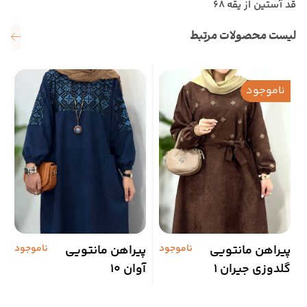
قد آستین از یقه 68
لیست محصولات مرتبط
ناموجود
پیراهن مانتویی
ناموجود
پیراهن مانتویی
ناموجود
ب
گلدوزی جیران 1
آوان 10
ی