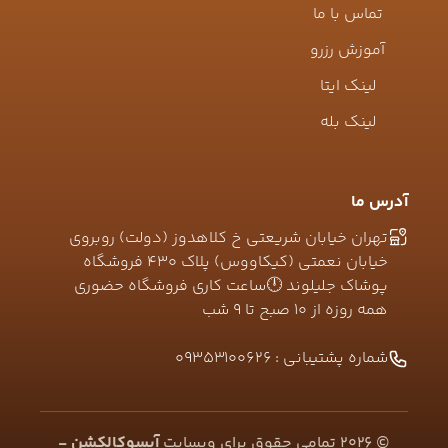
تماس با ما
آموزش رزرو
لینک ایتا
لینک بله
آدرس ما
تهران خیابان شریعتی خ کلاهدوز (دولت) روبروی
خیابان نعمتی (کیکاووس) پلاک ۴۳۰ فروشگاه
پوشاک جلیلوند 🕛ساعت کاری فروشگاه حضوری
همه روزه از ۱۰ صبح تا ۹ شب
شماره پشتیبانی :
09353100626
©
2026
تمامی حقوق برای وبسایت
آیسوکالکشن -