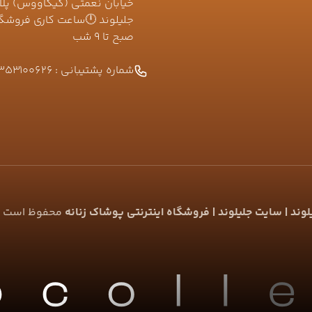
صبح تا ۹ شب
شماره پشتیبانی :
353100626
ند | سایت جلیلوند | فروشگاه اینترنتی پوشاک زنانه
محفوظ است |