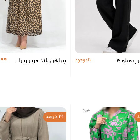
000
پ میلو 3
ناموجود
پیراهن بلند حریر ریرا 1
31 درصد