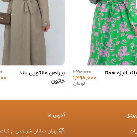
لند الیزه همتا
1,998,000
پیراهن مانتویی بلند
00
000
1,498,000
خاتون
تومان
بردی
آدرس ما
رات
تهران خیابان شریعتی خ کلاه