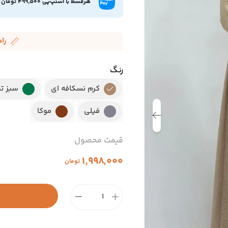
هرقسط با اسنپ‌پی 499,500 تومان
را
رنگ
کرم نسکافه ای
سبز تی
فیلی
موکا
قیمت محصول
۱٬۹۹۸٬۰۰۰
تومان