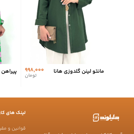
998,000
مانتو لینن گلدوزی هانا
پیراهن ب
تومان
لینک های کار
قوانین و مقر