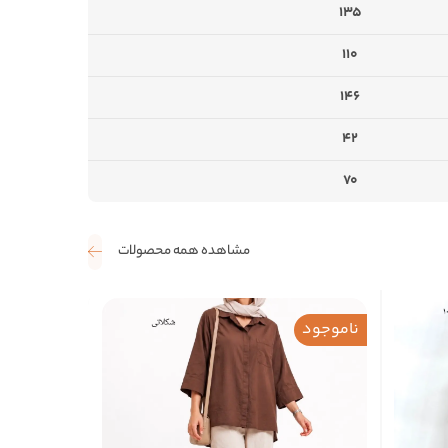
135
110
146
42
70
مشاهده همه محصولات
ناموجود