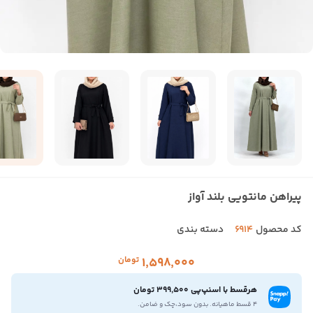
پیراهن مانتویی بلند آواز
کد محصول
6914
دسته بندی
۱٬۵۹۸٬۰۰۰
تومان
هرقسط با اسنپ‌پی 399,500 تومان
۴ قسط ماهیانه. بدون سود،چک و ضامن.