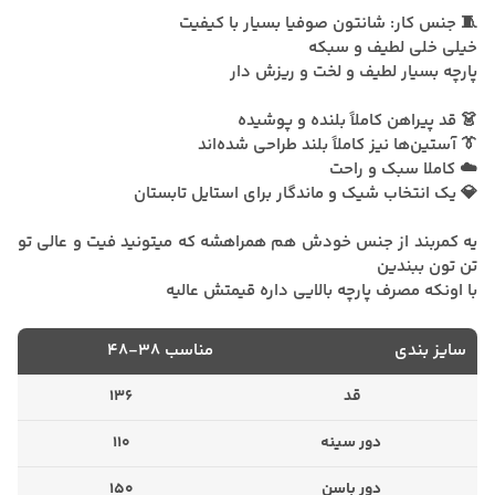
🧵 جنس کار: شانتون صوفیا بسیار با کیفیت
خیلی خلی لطیف و سبکه
پارچه بسیار لطیف و لخت و ریزش دار
👗 قد پیراهن کاملاً بلنده و پوشیده
👔 آستین‌ها نیز کاملاً بلند طراحی شده‌اند
☁️ کاملا سبک و راحت
💎 یک انتخاب شیک و ماندگار برای استایل تابستان
یه کمربند از جنس خودش هم همراهشه که میتونید فیت و عالی تو
تن تون ببندین
با اونکه مصرف پارچه بالایی داره قیمتش عالیه
سایز بندی
مناسب ۳۸-۴۸
قد
136
دور سینه
110
دور باسن
150