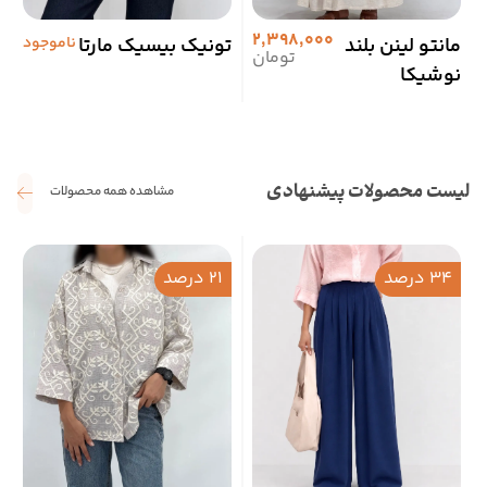
2,398,000
مانتو لینن بلند
تونیک بیسیک مارتا
ناموجود
پ
تومان
نوشیکا
ب
م
لیست محصولات پیشنهادی
مشاهده همه محصولات
34 درصد
21 درصد