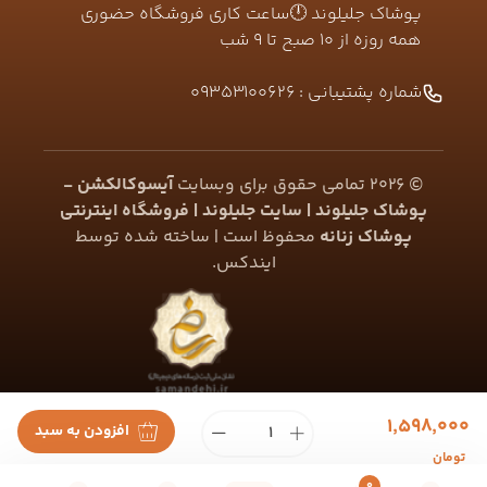
پوشاک جلیلوند 🕛ساعت کاری فروشگاه حضوری
همه روزه از ۱۰ صبح تا ۹ شب
شماره پشتیبانی :
09353100626
©
2026
تمامی حقوق برای وبسایت
آیسوکالکشن -
پوشاک جلیلوند | سایت جلیلوند | فروشگاه اینترنتی
پوشاک زنانه
محفوظ است | ساخته شده توسط
ایندکس
.
۱٬۵۹۸٬۰۰۰
افزودن به سبد
تومان
0