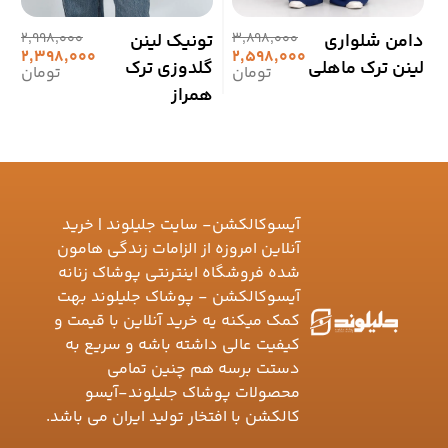
دامن شلواری
3,898,000
تونیک لینن
2,998,000
ت
2,398,000
2,598,000
لینن ترک ماهلی
گلدوزی ترک
آ
تومان
تومان
همراز
آیسوکالکشن- سایت جلیلوند | خرید
آنلاین امروزه از الزامات زندگی هامون
شده فروشگاه اینترنتی پوشاک زنانه
آیسوکالکشن - پوشاک جلیلوند بهت
کمک میکنه یه خرید آنلاین با قیمت و
کیفیت عالی داشته باشه و سریع به
دستت برسه هم چنین تمامی
محصولات پوشاک جلیلوند-آیسو
کالکشن با افتخار تولید ایران می باشد.