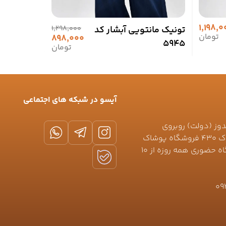
1,198,0
تونیک مانتویی آبشار کد
1,298,000
پیراهن بل
تومان
898,000
5945
لیورا
تومان
آیسو در شبکه های اجتماعی
دوز (دولت) روبروی
خیابان نعمتی (کیکاووس) پلاک ۴۳۰ فروشگاه پوشاک
جلیلوند 🕛ساعت کاری فروشگاه حضوری همه روزه از ۱۰
09