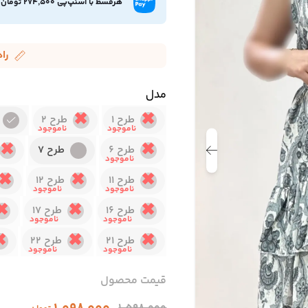
هرقسط با اسنپ‌پی 274,500 تومان
را
مدل
طرح 1
طرح 2
طرح 6
طرح 7
طرح 11
طرح 12
طرح 16
طرح 17
طرح 21
طرح 22
قیمت محصول