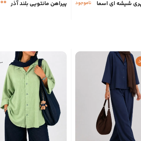
000
ری شیشه ای اسما
ناموجود
پیراهن مانتویی بلند آذر
د