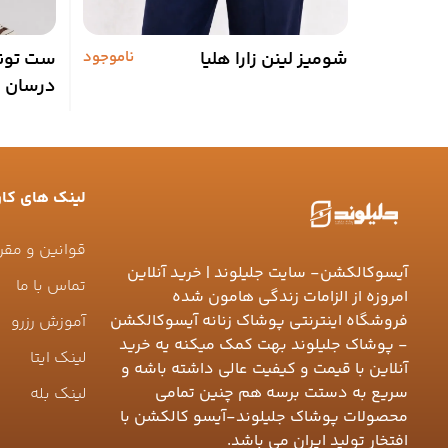
شومیز لینن زارا هلیا
ناموجود
ست تونی
درسان
لینک های کار
قوانین و مقر
آیسوکالکشن- سایت جلیلوند | خرید آنلاین
تماس با ما
امروزه از الزامات زندگی هامون شده
فروشگاه اینترنتی پوشاک زنانه آیسوکالکشن
آموزش رزرو
- پوشاک جلیلوند بهت کمک میکنه یه خرید
لینک ایتا
آنلاین با قیمت و کیفیت عالی داشته باشه و
سریع به دستت برسه هم چنین تمامی
لینک بله
محصولات پوشاک جلیلوند-آیسو کالکشن با
افتخار تولید ایران می باشد.