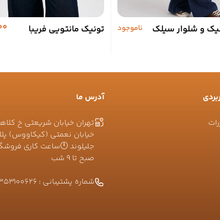
00
ک و شلوار سیلک
ناموجود
تونیک مانتویی فریبا
بردی
آدرس ما
رات
تهران خیابان شریعتی خ کلاه
صبح تا ۹ شب
شماره پشتیبانی :
353100626