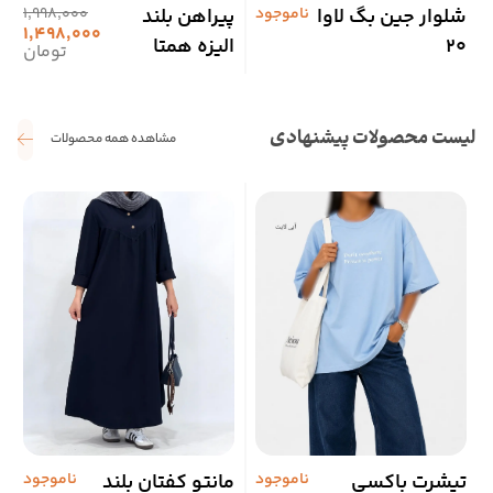
شلوار جین بگ لاوا
ناموجود
پیراهن بلند
1,998,000
پ
1,498,000
20
الیزه همتا
ب
تومان
لیست محصولات پیشنهادی
مشاهده همه محصولات
تیشرت باکسی
ناموجود
مانتو کفتان بلند
ناموجود
ش