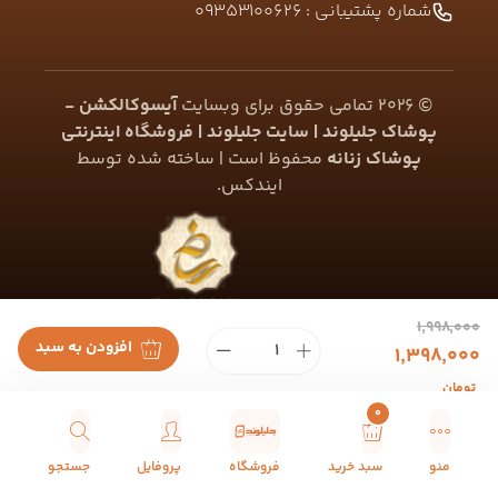
شماره پشتیبانی :
09353100626
©
2026
تمامی حقوق برای وبسایت
آیسوکالکشن -
پوشاک جلیلوند | سایت جلیلوند | فروشگاه اینترنتی
پوشاک زنانه
محفوظ است | ساخته شده توسط
ایندکس
.
۱٬۹۹۸٬۰۰۰
افزودن به سبد
۱٬۳۹۸٬۰۰۰
تومان
0
منو
سبد خرید
فروشگاه
پروفایل
جستجو