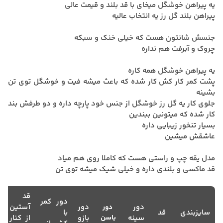
یه پیراهن خوشگل میخای با قد بلند و قیمت عالی
پیراهن بلند گل رز یه انتخاب عالیه
جنسش شانتون هست که خیلی خنک و سبکه
چروک و آبرفت هم نداره
یه پیراهن خوشگل همه کاره
پشت کمر کار کش کار شده که باعث میشه فیت و خوشگل توی تن
بشینه
جلوی کار یه گل رز خوشگل از جنس خود پارچه داره و دو طرفش بند
کار شده که میتونین ببندین
بسیار تنخور زیبایی داره
عاشقش میشین
مدل یقه چپ و راستی هست که کاملا روی هم میاد
قد ماکسی و بلندی داره و خیلی شیک میشه توی تن
قد
دور کمر
دور
دور
آستین
دور
سایزبندی
قد
با
سینه
باسن
بازو
از کنار