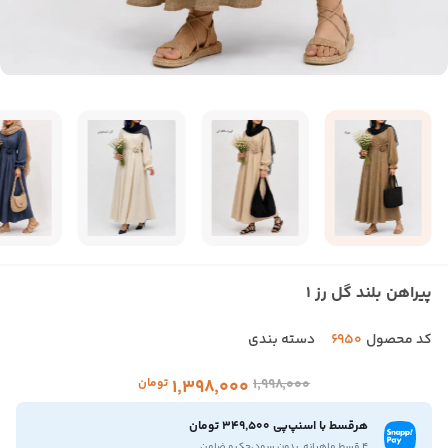
پیراهن بلند گل رز 1
کد محصول
6950
دسته بندی
۱٬۹۹۸٬۰۰۰
۱٬۳۹۸٬۰۰۰
تومان
هرقسط با اسنپ‌پی 349,500 تومان
۴ قسط ماهیانه. بدون سود،چک و ضامن.