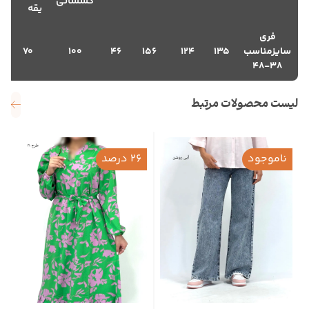
کشسانی
یقه
فری
سایزمناسب
135
124
156
46
100
70
38-48
لیست محصولات مرتبط
ناموجود
26 درصد