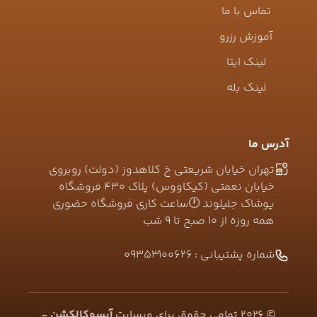
تماس با ما
آموزش رزرو
لینک ایتا
لینک بله
آدرس ما
تهران خیابان شریعتی خ کلاهدوز (دولت) روبروی
خیابان نعمتی (کیکاووس) پلاک ۴۳۰ فروشگاه
پوشاک جلیلوند 🕛ساعت کاری فروشگاه حضوری
همه روزه از ۱۰ صبح تا ۹ شب
شماره پشتیبانی :
09353100626
©
2026
تمامی حقوق برای وبسایت
آیسوکالکشن -