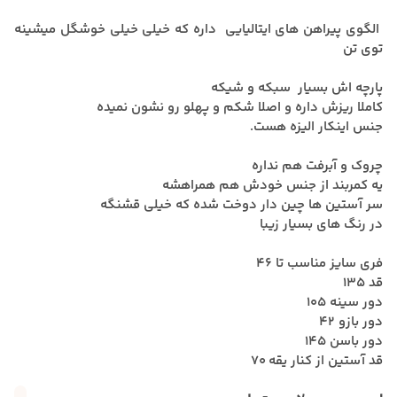
الگوی پیراهن های ایتالیایی داره که خیلی خیلی خوشگل میشینه
توی تن
پارچه اش بسیار سبکه و شیکه
کاملا ریزش داره و اصلا شکم و پهلو رو نشون نمیده
جنس اینکار الیزه هست.
چروک و آبرفت هم نداره
یه کمربند از جنس خودش هم همراهشه
سر آستین ها چین دار دوخت شده که خیلی قشنگه
در رنگ های بسیار زیبا
فری سایز مناسب تا 46
قد 135
دور سینه 105
دور بازو 42
دور باسن 145
قد آستین از کنار یقه 70