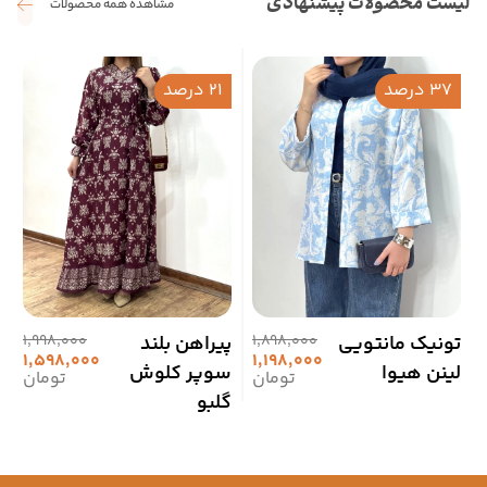
لیست محصولات پیشنهادی
مشاهده همه محصولات
37 درصد
21 درصد
تونیک مانتویی
1,898,000
پیراهن بلند
1,998,000
ت
1,598,000
1,198,000
لینن هیوا
سوپر کلوش
ل
تومان
تومان
گلبو
2