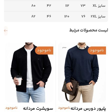
سایز XL
73
112
42
80
سایز 2XL
76
120
46
82
لیست محصولات مرتبط
ناموجود
ناموجود
پلیور دورس مردانه
ناموجود
سویشرت مردانه
ناموجود
پ