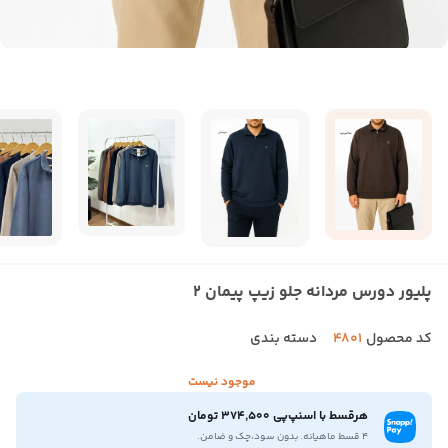
پلیور دورس مردانه جلو زیپ پیمان 2
کد محصول
4801
دسته بندی
موجود نیست
هرقسط با اسنپ‌پی 374,500 تومان
۴ قسط ماهیانه. بدون سود،چک و ضامن.