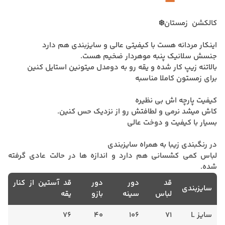
کالکشن زمستان❄️
اینکار مردانه هست با کیفیتی عالی و سایزبندی هم دارد
جنسش سلانیک پنبه موهردار ضخیم هست.
بالاتنه زیپ کار شده و یقه رو به دو‌مدل میتونین استایل کنین
برای زمستون کاملا مناسبه
کیفیت پارچه اش بی نظیره
کاش میشد نرمی و لطافتش رو از نزدیک حس کنین.
بسیار با کیفیت و دوخت عالی
در رنگبندی زیبا به همراه سایزبندی
لباس کمی کشسانی هم دارد و اندازه ها در حالت عادی گرفته
شده.
قد
دور
دور
قد آستین از کنار
سایزبندی
لباس
سینه
بازو
یقه
سایز L
71
106
40
76