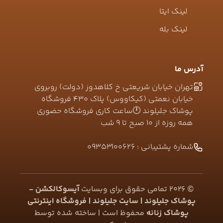
لینک ایتا
لینک بله
آدرس ما
تهران خیابان شریعتی خ کلاهدوز (دولت) روبروی
خیابان نعمتی (کیکاووس) پلاک ۴۳۰ فروشگاه
پوشاک جلیلوند 🕛ساعت کاری فروشگاه حضوری
همه روزه از ۱۰ صبح تا ۹ شب
شماره پشتیبانی :
09353100626
©
2026
تمامی حقوق برای وبسایت
آیسوکالکشن -
پوشاک جلیلوند | سایت جلیلوند | فروشگاه اینترنتی
پوشاک زنانه
محفوظ است | ساخته شده توسط