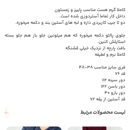
کاملا گرم هست مناسب پاییز و زمستون
داخل کار تماما آستردوزی شده است.
دو تا جیب کاربردی داره و لبه های آستین بند و دکمه میخوره.
جلوی پالتو دکمه میخوره که هم میتونین جلو باز هم جلو بسته
استایلش کنین.
بافت پارچه از نزدیک خیلی قشنگه
کاملا نرم و لطیفه
فری سایز مناسب 38-48
قد 76
دور سینه 112
دور باسن 122
دور بازو 40
قد آستین از یقه 72
لیست محصولات مرتبط