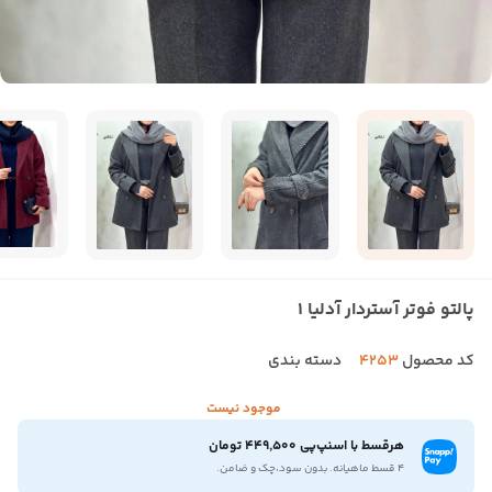
پالتو فوتر آستردار آدلیا ۱
کد محصول
۴۲۵۳
دسته بندی
موجود نیست
هرقسط با اسنپ‌پی 449,500 تومان
۴ قسط ماهیانه. بدون سود،چک و ضامن.