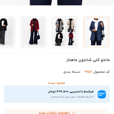
مانتو کتی شانتون ماهناز
کد محصول
6956
دسته بندی
موجود نیست
هرقسط با اسنپ‌پی 324,500 تومان
۴ قسط ماهیانه. بدون سود،چک و ضامن.
راهنمای انتخاب سایز