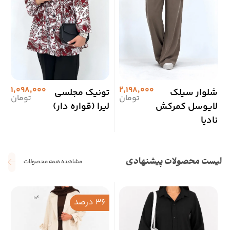
1,098,000
2,198,000
شلوار سیلک
تونیک مجلسی
ش
تومان
تومان
لایوسل کمرکش
لیرا (قواره دار)
نادیا
لیست محصولات پیشنهادی
مشاهده همه محصولات
36 درصد