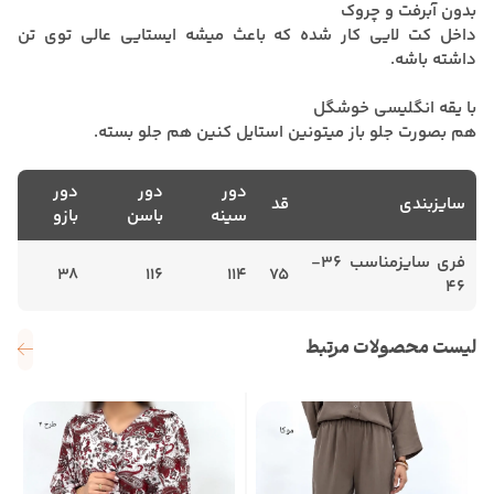
بدون آبرفت و چروک
داخل کت لایی کار شده که باعث میشه ایستایی عالی توی تن
داشته باشه.
با یقه انگلیسی خوشگل
هم بصورت جلو باز میتونین استایل کنین هم جلو بسته.
دور
دور
دور
سایزبندی
قد
سینه
باسن
بازو
فری سایزمناسب 36-
38
116
114
75
46
لیست محصولات مرتبط