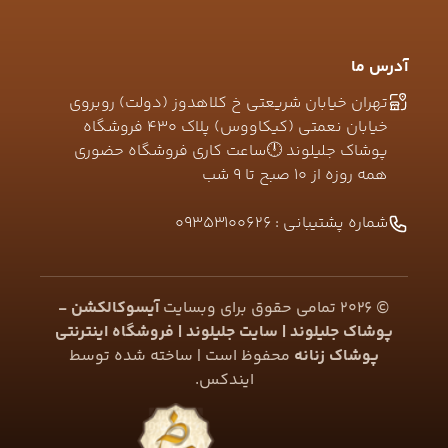
آدرس ما
تهران خیابان شریعتی خ کلاهدوز (دولت) روبروی
خیابان نعمتی (کیکاووس) پلاک ۴۳۰ فروشگاه
پوشاک جلیلوند 🕛ساعت کاری فروشگاه حضوری
همه روزه از ۱۰ صبح تا ۹ شب
شماره پشتیبانی :
09353100626
©
2026
تمامی حقوق برای وبسایت
آیسوکالکشن -
پوشاک جلیلوند | سایت جلیلوند | فروشگاه اینترنتی
پوشاک زنانه
محفوظ است | ساخته شده توسط
ایندکس
.