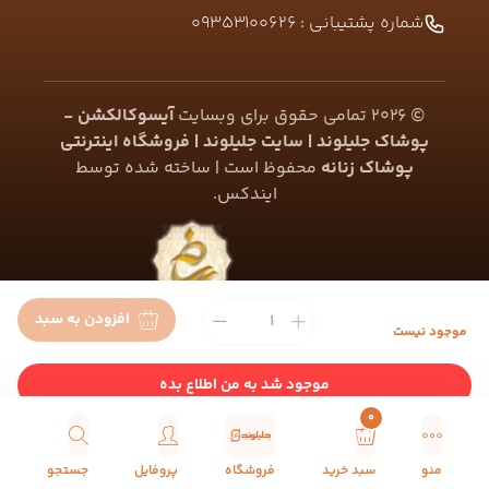
شماره پشتیبانی :
09353100626
©
2026
تمامی حقوق برای وبسایت
آیسوکالکشن -
پوشاک جلیلوند | سایت جلیلوند | فروشگاه اینترنتی
پوشاک زنانه
محفوظ است | ساخته شده توسط
ایندکس
.
افزودن به سبد
موجود نیست
موجود شد به من اطلاع بده
0
منو
سبد خرید
فروشگاه
پروفایل
جستجو