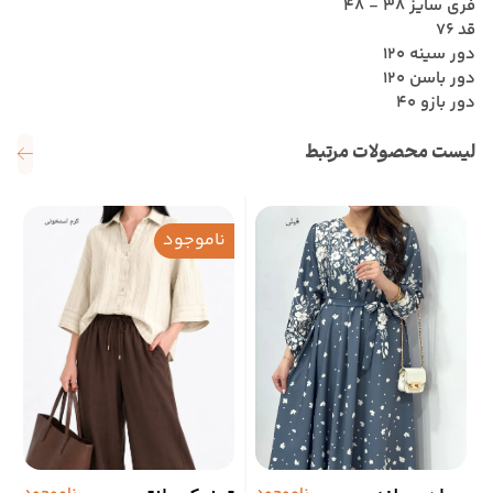
فری سایز 38 - 48
قد 76
دور سینه 120
دور باسن 120
دور بازو 40
لیست محصولات مرتبط
ناموجود