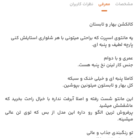
مشخصات
معرفی
نظرات کاربران
کالکشن بهار و تابستان
یه مانتوی اسپرت که براحتی میتونی با هر شلواری استایلش کنی
پارچه لطیف و پنبه ای.
عمری و با دوام
جنس کار لینن نخ پنبه هست.
کاملا پنبه ای و خیلی خنک و سبکه
کل بهار و تابستون میتونین بپوشین.
این مانتو شست رفته و اصلا آبرفت نداره با خیال راحت بخرید که
عاشقشش میشید
پرفروش ترین الگو رو داره این مدل از بس که توی تن عالی
میشینه.
تو رنگبندی جذاب و عالی