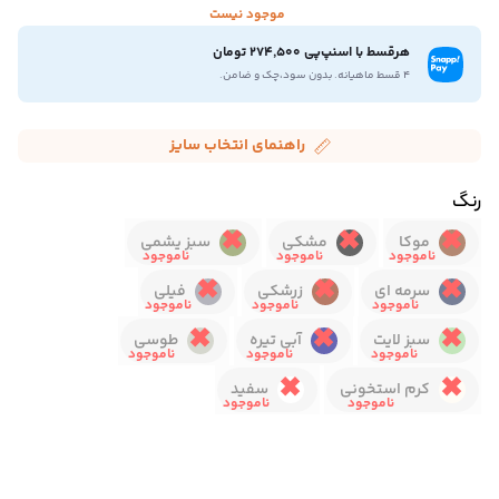
موجود نیست
هرقسط با اسنپ‌پی 274,500 تومان
۴ قسط ماهیانه. بدون سود،چک و ضامن.
راهنمای انتخاب سایز
رنگ
موکا
مشکی
سبز یشمی
سرمه ای
زرشکی
فیلی
سبز لایت
آبی تیره
طوسی
کرم استخونی
سفید