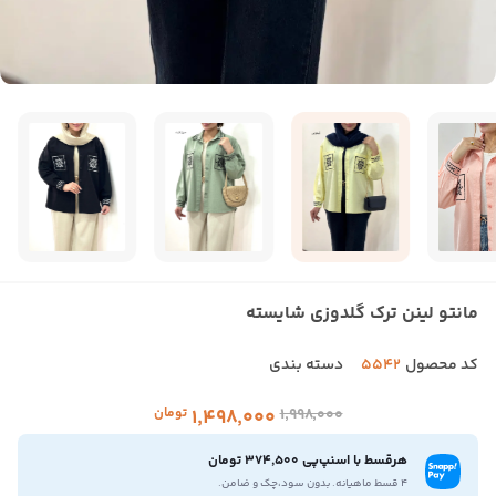
مانتو لینن ترک گلدوزی شایسته
کد محصول
5542
دسته بندی
۱٬۹۹۸٬۰۰۰
۱٬۴۹۸٬۰۰۰
تومان
هرقسط با اسنپ‌پی 374,500 تومان
۴ قسط ماهیانه. بدون سود،چک و ضامن.