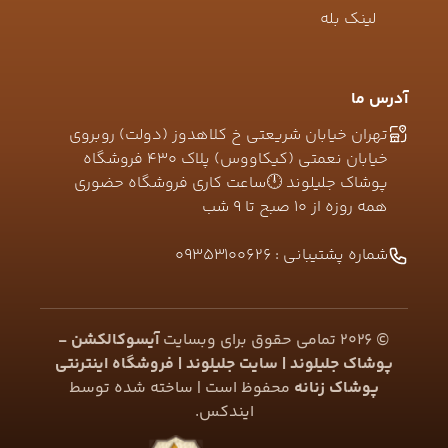
لینک بله
آدرس ما
تهران خیابان شریعتی خ کلاهدوز (دولت) روبروی
خیابان نعمتی (کیکاووس) پلاک ۴۳۰ فروشگاه
پوشاک جلیلوند 🕛ساعت کاری فروشگاه حضوری
همه روزه از ۱۰ صبح تا ۹ شب
شماره پشتیبانی :
09353100626
©
2026
تمامی حقوق برای وبسایت
آیسوکالکشن -
پوشاک جلیلوند | سایت جلیلوند | فروشگاه اینترنتی
پوشاک زنانه
محفوظ است | ساخته شده توسط
ایندکس
.