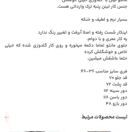
مانتو لینن با گلدوزی خیلی خوشگل
جنس کار لینن پنبه ترک وارداتی هست.
بسیار نرم و لطیف و خنکه
اینکار شست رفته و اصلا آبرفت و تغییر رنگ ندارد
یه کار عمری و با دوام.
جلوی مانتو تماما دکمه میخوره و روی کار گلدوزی شده که خیلی
خاص و خوشگلش کرده
حتما عاشقش میشین.
فری سایز مناسب 36-46
قد جلو 70
قد پشت 72
دور سینه 112
دور باسن 118
دور بازو 48
لیست محصولات مرتبط