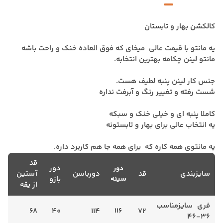
کالکشن بهار و تابستان
یه مانتو با قیمت عالی میخای که فوق العاده خنک و راحت باشه
مانتو لینن چکامه بهترین انتخابه.
جنس کار لینن پنبه لطیف هست.
شست رفته و تغییر رنگ و آبرفت نداره
کاملا پنبه ای و خیلی خنک و سبکه
یه انتخاب عالی برای بهار و تابستونه
یه مانتوی همه کاره که برای همه جا هم کاربرد داره.
قد
دور
دور
سایزبندی
قد
دورباسن
آستین
سینه
بازو
از یقه
فری سایزمناسب
68
40
114
116
72
36-46