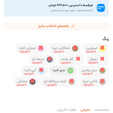
هرقسط با اسنپ‌پی 249,500 تومان
۴ قسط ماهیانه. بدون سود،چک و ضامن.
راهنمای انتخاب سایز
رنگ
لیمویی
شکلاتی تیره
صورتی لایت
نچرال
آف وایت
سرمه ای
سبز یشمی
سبز لایت
آبی لایت
خاکی تیره
کرم نسکافه ای
مشکی
مشخصات
معرفی
نظرات کاربران