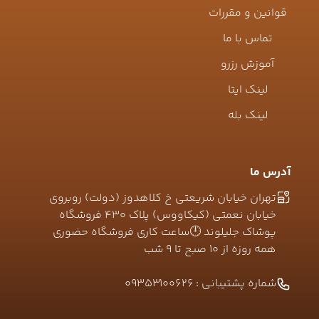
قوانین و مقررات
تماس با ما
آموزش رزرو
لینک ایتا
لینک بله
آدرس ما
تهران خیابان شریعتی خ کلاهدوز (دولت) روبروی
خیابان نعمتی (کیکاووس) پلاک ۴۳۰ فروشگاه
پوشاک جلیلوند 🕛ساعت کاری فروشگاه حضوری
همه روزه از ۱۰ صبح تا ۹ شب
شماره پشتیبانی :
09353100626