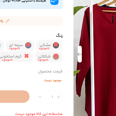
هرقسط با اسنپ‌پی 99,750 تومان
.
۴ قسط ماهیانه.
را
رنگ
مشکی
سرمه ای
شکلاتی
کرم استخونی
قیمت محصول
موجود نیست
متاسفانه این کالا موجود نیست