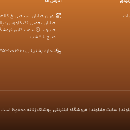
بردی
آدرس ما
رات
تهران خیابان شریعتی خ کلاه
صبح تا ۹ شب
شماره پشتیبانی :
353100626
ند | سایت جلیلوند | فروشگاه اینترنتی پوشاک زنانه
محفوظ است |