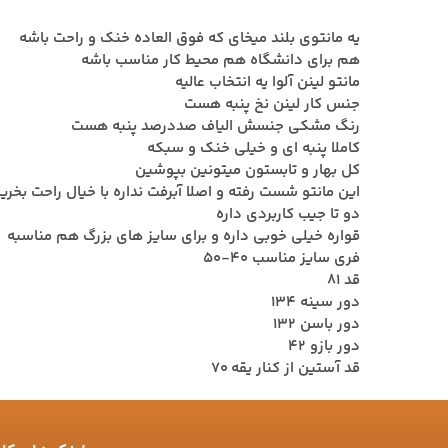
یه مانتوی بلند میخای که فوق العاده خنک و راحت باشه
هم برای دانشگاه هم محیط کار مناسب باشه
مانتو لینن آلوا یه انتخاب عالیه
جنس کار لینن نخ پنبه هست
رنگ مشکی جنسش الیاف صددرصد پنبه هست
کاملا پنبه ای و خیلی خنک و سبکه
کل بهار و تابستون میتونین بپوشین
این مانتو شست رفته و اصلا آبرفت نداره با خیال راحت ب
دو تا جیب کاربردی داره
قواره خیلی خوبی داره و برای سایز های بزرگ هم مناسبه
فری سایز مناسب 40-50
قد 81
دور سینه 134
دور باسن 132
دور بازو 42
قد آستین از کنار یقه 70