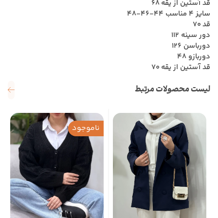
قد آستین از یقه 68
سایز 4 مناسب 44-46-48
قد 70
دور سینه 112
دورباسن 126
دوربازو 48
قد آستین از یقه 70
لیست محصولات مرتبط
ناموجود