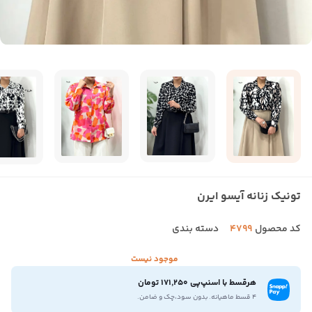
تونیک زنانه آیسو ایرن
کد محصول
4799
دسته بندی
موجود نیست
هرقسط با اسنپ‌پی 171,250 تومان
۴ قسط ماهیانه. بدون سود،چک و ضامن.