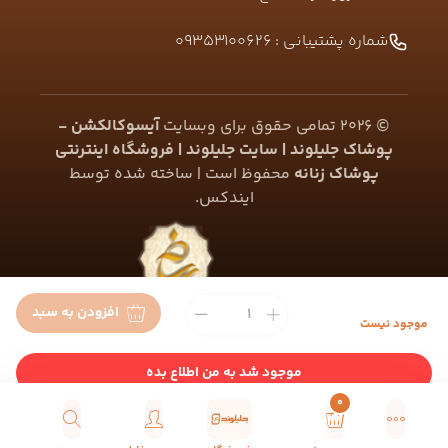
شماره پشتیبانی :
09353100626
©
2026
تمامی حقوق برای وبسایت
آیسوکالکشن -
پوشاک جلیلوند | سایت جلیلوند | فروشگاه اینترنتی
پوشاک زنانه
محفوظ است | ساخته شده توسط
ایندکس
.
افزودن به سبد
موجود نیست
موجود شد به من اطلاع بده
0