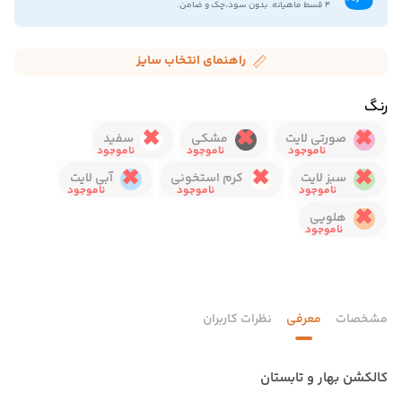
۴ قسط ماهیانه. بدون سود،چک و ضامن.
راهنمای انتخاب سایز
رنگ
صورتی لایت
مشکی
سفید
سبز لایت
کرم استخونی
آبی لایت
هلویی
مشخصات
معرفی
نظرات کاربران
کالکشن بهار و تابستان