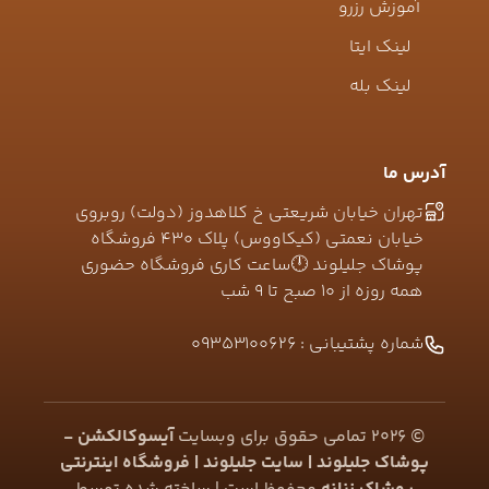
آموزش رزرو
لینک ایتا
لینک بله
آدرس ما
تهران خیابان شریعتی خ کلاهدوز (دولت) روبروی
خیابان نعمتی (کیکاووس) پلاک ۴۳۰ فروشگاه
پوشاک جلیلوند 🕛ساعت کاری فروشگاه حضوری
همه روزه از ۱۰ صبح تا ۹ شب
شماره پشتیبانی :
09353100626
©
2026
تمامی حقوق برای وبسایت
آیسوکالکشن -
پوشاک جلیلوند | سایت جلیلوند | فروشگاه اینترنتی