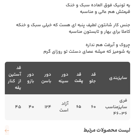
یه تونیک فوق العاده سبک و خنک
قیمتش هم عالی و مناسبه
جنس کار شانتون لطیف پنبه ای هست که خیلی سبک و خنکه
کاملا برای بهار و تابستون مناسبه
چروک و آبرفت هم نداره
یه شومیز که میشه عصای دستت تو روزای گرم
قد
قد
دور
دور
دور
آستین
قد
سایزبندی
جلو
پشت
سینه
باسن
بازو
از کنار
یقه
فری
آزاد
سایزمناسب
60
65
124
40
45
است
36-46
لیست محصولات مرتبط