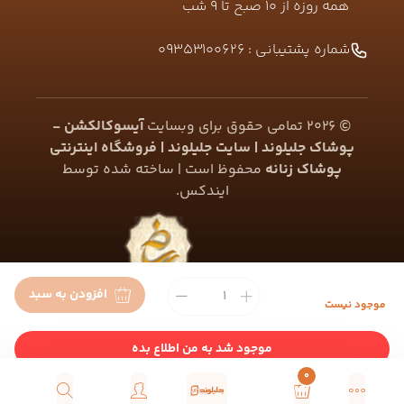
همه روزه از ۱۰ صبح تا ۹ شب
شماره پشتیبانی :
09353100626
©
2026
تمامی حقوق برای وبسایت
آیسوکالکشن -
پوشاک جلیلوند | سایت جلیلوند | فروشگاه اینترنتی
پوشاک زنانه
محفوظ است | ساخته شده توسط
ایندکس
.
افزودن به سبد
موجود نیست
موجود شد به من اطلاع بده
0