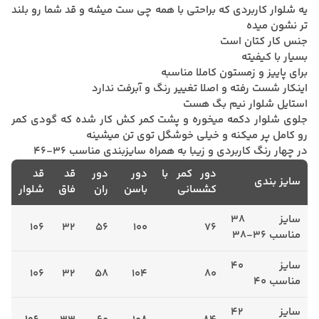
یه شلوار کاربردی که براحتی با همه چی ست میشه و قد شما رو بلند
تر نشون میده
جنس کار کتان است
بسیار با کیفیته
برای پاییز و زمستون کاملا مناسبه
اینکار شست رفته و اصلا تغییر رنگ و آبرفت ندارد
استایل شلوار نیم بگ هست
جلوی شلوار دکمه میخوره و پشت کمر کش کار شده که گودی کمر
رو کامل پر میکنه و خیلی خوشگل توی تن میشینه
در چهار رنگ کاربردی و زیبا به همراه سایزبندی مناسب 36-46
دور کمر با
دور
دور
قد
قد
سایز بندی
کشسانی
باسن
ران
فاق
شلوار
سایز 38
106
32
56
100
76
مناسب 36-38
سایز 40
106
32
58
104
80
مناسب 40
سایز 42