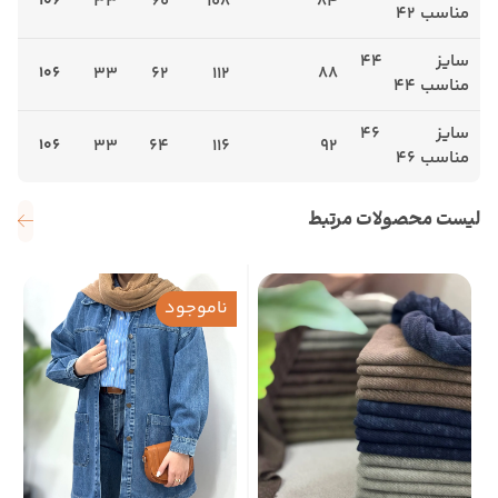
106
33
60
108
84
مناسب 42
سایز 44
106
33
62
112
88
مناسب 44
سایز 46
106
33
64
116
92
مناسب 46
لیست محصولات مرتبط
ناموجود