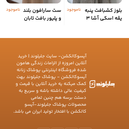
بلوز کشبافت پنبه
ناموجود
ست سارافون بلند
ناموجود
ب
یقه اسکی آشا 3
و پلیور بافت تابان
3
آیسوکالکشن- سایت جلیلوند | خرید
آنلاین امروزه از الزامات زندگی هامون
شده فروشگاه اینترنتی پوشاک زنانه
آیسوکالکشن - پوشاک جلیلوند بهت
کمک میکنه یه خرید آنلاین با قیمت و
کیفیت عالی داشته باشه و سریع به
دستت برسه هم چنین تمامی
محصولات پوشاک جلیلوند-آیسو
کالکشن با افتخار تولید ایران می باشد.