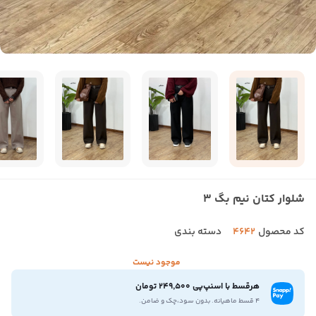
شلوار کتان نیم بگ 3
کد محصول
4642
دسته بندی
موجود نیست
هرقسط با اسنپ‌پی 249,500 تومان
۴ قسط ماهیانه. بدون سود،چک و ضامن.