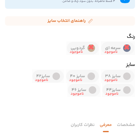
۴ قسط ماهیانه. بدون سود،چک و ضامن.
راهنمای انتخاب سایز
رنگ
سرمه ای
گردویی
سایز
سایز 38
سایز 40
سایز42
سایز44
سایز 46
مشخصات
معرفی
نظرات کاربران