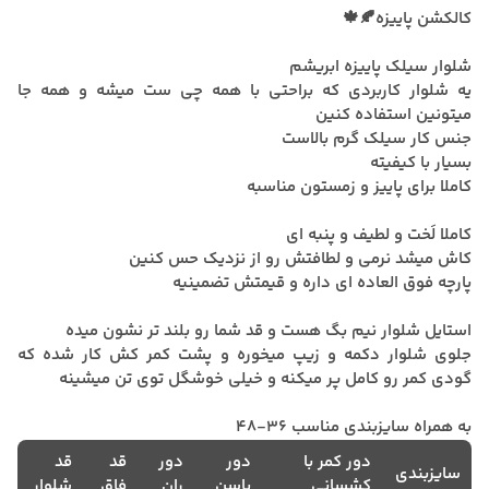
کالکشن پاییزه🍂🍁
شلوار سیلک پاییزه ابریشم
یه شلوار کاربردی که براحتی با همه چی ست میشه و همه جا
میتونین استفاده کنین
جنس کار سیلک گرم بالاست
بسیار با کیفیته
کاملا برای پاییز و زمستون مناسبه
کاملا لَخت و لطیف و پنبه ای
کاش میشد نرمی و لطافتش رو از نزدیک حس کنین
پارچه فوق العاده ای داره و قیمتش تضمینیه
استایل شلوار نیم بگ هست و قد شما رو بلند تر نشون میده
جلوی شلوار دکمه و زیپ میخوره و پشت کمر کش کار شده که
گودی کمر رو کامل پر میکنه و خیلی خوشگل توی تن میشینه
به همراه سایزبندی مناسب 36-48
دور کمر با
دور
دور
قد
قد
سایزبندی
کشسانی
باسن
ران
فاق
شلوار