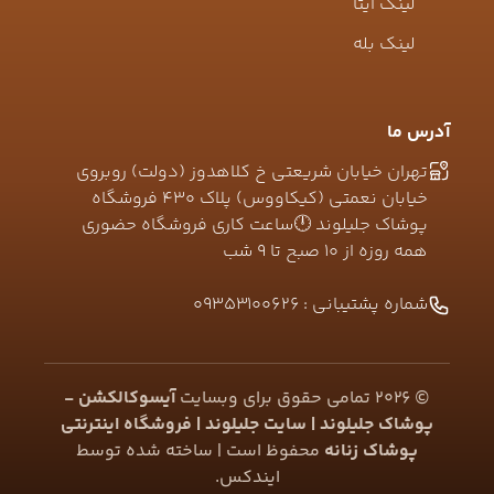
لینک ایتا
لینک بله
آدرس ما
تهران خیابان شریعتی خ کلاهدوز (دولت) روبروی
خیابان نعمتی (کیکاووس) پلاک ۴۳۰ فروشگاه
پوشاک جلیلوند 🕛ساعت کاری فروشگاه حضوری
همه روزه از ۱۰ صبح تا ۹ شب
شماره پشتیبانی :
09353100626
©
2026
تمامی حقوق برای وبسایت
آیسوکالکشن -
پوشاک جلیلوند | سایت جلیلوند | فروشگاه اینترنتی
پوشاک زنانه
محفوظ است | ساخته شده توسط
ایندکس
.