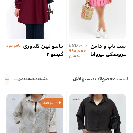
ست تاپ و دامن
1,598,000
مانتو لینن گلدوزی
ناموجود
ت
998,000
عروسکی نیروانا
گیسو 2
ا
تومان
لیست محصولات پیشنهادی
مشاهده همه محصولات
36 درصد