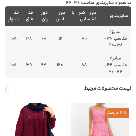
به همراه سایزبندی مناسب 36-46
دور کمر با
دور
دور
قد
قد
سایزبندی
کشسانی
باسن
ران
فاق
شلوار
سایز1
مناسب 36-
80
112
60
38
108
38-40
سایز2
مناسب 42-
88
120
64
39
108
44-46
لیست محصولات مرتبط
38 درصد