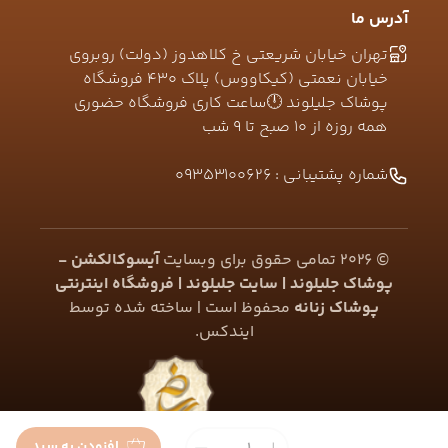
آدرس ما
تهران خیابان شریعتی خ کلاهدوز (دولت) روبروی
خیابان نعمتی (کیکاووس) پلاک ۴۳۰ فروشگاه
پوشاک جلیلوند 🕛ساعت کاری فروشگاه حضوری
همه روزه از ۱۰ صبح تا ۹ شب
شماره پشتیبانی :
09353100626
©
2026
تمامی حقوق برای وبسایت
آیسوکالکشن -
پوشاک جلیلوند | سایت جلیلوند | فروشگاه اینترنتی
پوشاک زنانه
محفوظ است | ساخته شده توسط
ایندکس
.
افزودن به سبد