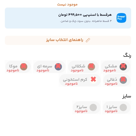
موجود نیست
هرقسط با اسنپ‌پی 499,500 تومان
۴ قسط ماهیانه. بدون سود،چک و ضامن.
راهنمای انتخاب سایز
رنگ
مشکی
شکلاتی
سرمه ای
موکا
ذغالی
کرم استخونی
سایز
سایز 1
سایز2