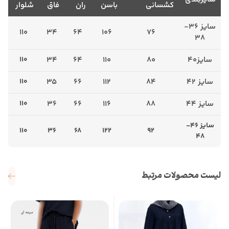
کشسانی
باسن
ران
فاق
شلوار
سایز 36-
110
34
64
106
76
38
سایز40
80
110
64
34
110
سایز 42
84
112
66
35
110
سایز 44
88
116
66
36
110
سایز 46-
110
36
68
122
92
48
لیست محصولات مرتبط