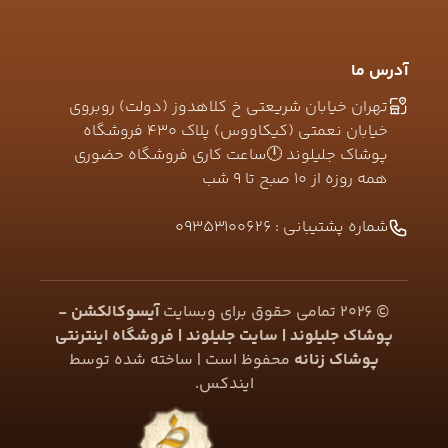
آدرس ما
تهران خیابان شریعتی خ کلاهدوز (دولت) روبروی
خیابان نعمتی (کیکاووس) پلاک ۴۳۰ فروشگاه
پوشاک جلیلوند 🕛ساعت کاری فروشگاه حضوری
همه روزه از ۱۰ صبح تا ۹ شب
شماره پشتیبانی :
09353100626
©
2026
تمامی حقوق برای وبسایت
آیسوکالکشن -
پوشاک جلیلوند | سایت جلیلوند | فروشگاه اینترنتی
پوشاک زنانه
محفوظ است | ساخته شده توسط
ایندکس
.