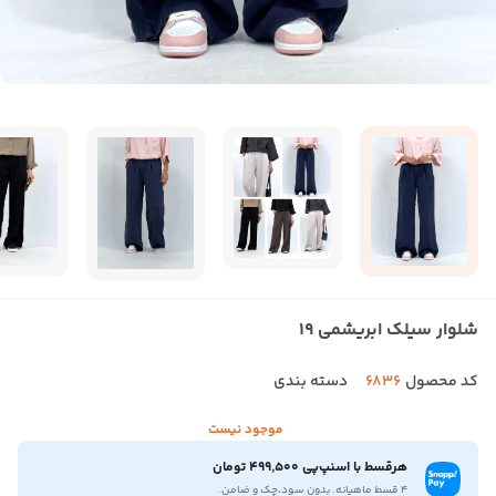
شلوار سیلک ابریشمی 19
کد محصول
6836
دسته بندی
موجود نیست
هرقسط با اسنپ‌پی 499,500 تومان
۴ قسط ماهیانه. بدون سود،چک و ضامن.