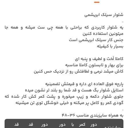
شلوار سیلک ابریشمی
.
یه شلوار کاربردی که براحتی با همه چی ست میشه و همه جا
میتونین استفاده کنین
جنس کار سیلک ابریشمی است
بسیار با کیفیته
کاملا لَخت و لطیف و پنبه ای
برای بهار و تابستون کاملا مناسبه
کاش میشد نرمی و لطافتش رو از نزدیک حس کنین
پارچه فوق العاده ای داره و قیمتش تضمینیه
استایل شلوار بگ هست و قد شما رو بلند تر نشون میده
جلوی شلوار دکمه و زیپ میخوره و پشت کمر کش کار شده که
گودی کمر رو کامل پر میکنه و خیلی خوشگل توی تن میشینه
.
به همراه سایزبندی مناسب 36-48
دور کمر با
دور
دور
قد
قد
سایزبندی