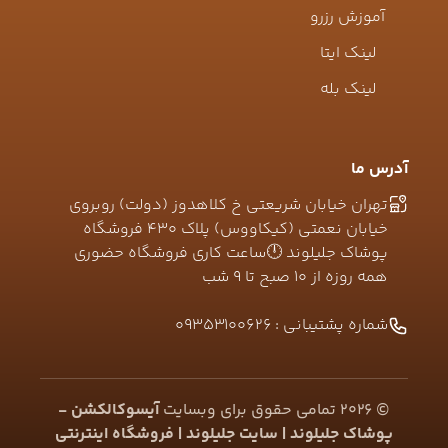
آموزش رزرو
لینک ایتا
لینک بله
آدرس ما
تهران خیابان شریعتی خ کلاهدوز (دولت) روبروی
خیابان نعمتی (کیکاووس) پلاک ۴۳۰ فروشگاه
پوشاک جلیلوند 🕛ساعت کاری فروشگاه حضوری
همه روزه از ۱۰ صبح تا ۹ شب
شماره پشتیبانی :
09353100626
©
2026
تمامی حقوق برای وبسایت
آیسوکالکشن -
پوشاک جلیلوند | سایت جلیلوند | فروشگاه اینترنتی