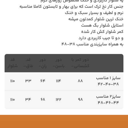
یه شلوار کاربردی و خنک مخصوص روزهای گرم
جنس کار نخ ترک است که برای بهار و تابستون کاملا مناسبه
نرم و لطیف و بسیار سبک و خنک
خنک ترین شلوار کمدتون میشه
استایل شلوار بگ هست
کمر شلوار کش کار شده
و دو تا جیب کاربردی دارد
به همراه سایزبندی مناسب ۳۸-۴۸
دور کمر با
دور
دور
قد
قد
کشسانی-
باسن-
ران-
فاق-
شلوار
سایز ۱ مناسب
110
33
64
114
88
۳۸-۴۰-۴۲
سایز۲ مناسب
110
34
68
122
98
۴۴-۴۶-۴۸