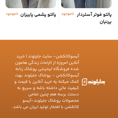
پالتو فوتر آستردار
ناموجود
پالتو پشمی پاییزان
ناموجود
م
پرنیان
ر
آیسوکالکشن- سایت جلیلوند | خرید
آنلاین امروزه از الزامات زندگی هامون
شده فروشگاه اینترنتی پوشاک زنانه
آیسوکالکشن - پوشاک جلیلوند بهت
کمک میکنه یه خرید آنلاین با قیمت و
کیفیت عالی داشته باشه و سریع به
دستت برسه هم چنین تمامی
محصولات پوشاک جلیلوند-آیسو
کالکشن با افتخار تولید ایران می باشد.