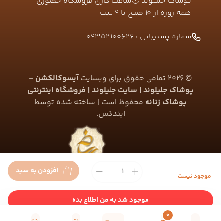
پوشاک جلیلوند 🕛ساعت کاری فروشگاه حضوری
همه روزه از ۱۰ صبح تا ۹ شب
شماره پشتیبانی :
09353100626
©
2026
تمامی حقوق برای وبسایت
آیسوکالکشن -
پوشاک جلیلوند | سایت جلیلوند | فروشگاه اینترنتی
پوشاک زنانه
محفوظ است | ساخته شده توسط
ایندکس
.
افزودن به سبد
موجود نیست
موجود شد به من اطلاع بده
0