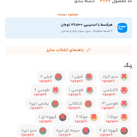
کد محصول
3732
دسته بندی
موجود نیست
هرقسط با اسنپ‌پی 89,500 تومان
۴ قسط ماهیانه. بدون سود،چک و ضامن.
راهنمای انتخاب سایز
رنگ
سبز لایت
فیلی 1
فیلی 2
کالباسی
طوسی 1
طوسی 2
طوسی 3
شکلاتی
یشمی تیره
موکا 1
موکا 2
قهوه ای 1
قهوه ای 2
سرمه ای تیره
سبز تیره