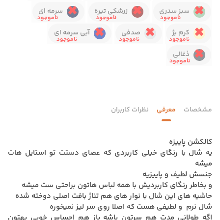
سبز سدری
زرشکی تیره
سرمه ای
کرم بژ
صدفی
آبی سرمه ای
ذغالی
مشخصات
معرفی
نظرات کاربران
کالکشن پاییزه
یه شال با رنگای خیلی کاربردی که عصای دستت تو استایل هات
میشه
جنسش لطیف و پاییزیه
و بخاطر رنگای کاربردیش با همه لباس هاتون براحتی ست میشه
حاشیه های این شال با نوار های هم تناژ بافت اصلی دوخته شده
شال نرم و لطیفی هست که اصلا روی سر لیز نمیخوره
اگه طولانی مدت هم سرتون باشه باز هم احساس خوبی بهتون