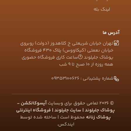
لینک بله
آدرس ما
تهران خیابان شریعتی خ کلاهدوز (دولت) روبروی
خیابان نعمتی (کیکاووس) پلاک ۴۳۰ فروشگاه
پوشاک جلیلوند 🕛ساعت کاری فروشگاه حضوری
همه روزه از ۱۰ صبح تا ۹ شب
شماره پشتیبانی :
09353100626
©
2026
تمامی حقوق برای وبسایت
آیسوکالکشن -
پوشاک جلیلوند | سایت جلیلوند | فروشگاه اینترنتی
پوشاک زنانه
محفوظ است | ساخته شده توسط
ایندکس
.