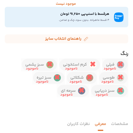
موجود نیست
هرقسط با اسنپ‌پی 91,250 تومان
۴ قسط ماهیانه. بدون سود،چک و ضامن.
راهنمای انتخاب سایز
رنگ
فیلی
کرم استخونی
سبز یشمی
طوسی
شکلاتی
سبز تیره
سبز دریایی
سرمه ای
مشخصات
معرفی
نظرات کاربران