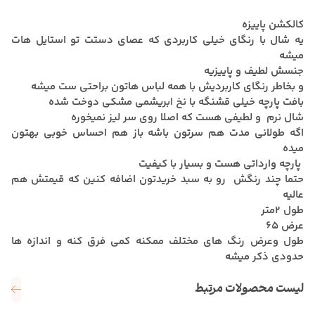
کالکشن پاییزه
یه شال با رنگای خیلی کاربردی که عصای دستت تو استایل هات
میشه
جنسش لطیف و پاییزیه
و بخاطر رنگای کاربردیش با همه لباس هاتون براحتی ست میشه
بافت پارچه خیلی قشنگه با نخ ابریشمی مشکی دوخت شده
شال نرم و لطیفی هست که اصلا روی سر لیز نمیخوره
اگه طولانی مدت هم سرتون باشه باز هم احساس خوبی بهتون
میده
پارچه وارداتی هست و بسیار با کیفیت
حتما چند رنگش رو به سبد خریدتون اضافه کنین که قیمتش هم
عالیه
طول 2متر
عرض 65
طول وعرض رنگ های مختلف ممکنه کمی فرق کنه و اندازه ها
حدودی ذکر میشه
لیست محصولات مرتبط