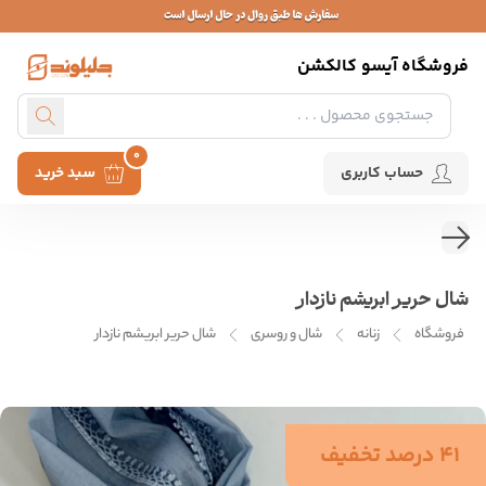
فروشگاه آیسو کالکشن
0
حساب کاربری
سبد خرید
شال حریر ابریشم نازدار
فروشگاه
زنانه
شال و روسری
شال حریر ابریشم نازدار
41 درصد تخفیف