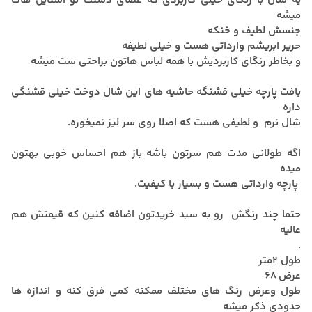
یه شال با رنگای خیلی کاربردی که عصای دستت تو استایل هات
میشه
جنسش لطیف و خنکه
حریر ابریشم وارداتی هست و خیلی لطیفه
و بخاطر رنگای کاربردیش با همه لباس هاتون براحتی ست میشه
بافت پارچه خیلی قشنگه حاشیه های این شال دوخت خیلی قشنگی
داره
شال نرم و لطیفی هست که اصلا روی سر لیز نمیخوره.
اگه طولانی مدت هم سرتون باشه باز هم احساس خوبی بهتون
میده
پارچه وارداتی هست و بسیار با کیفیت.
حتما چند رنگش رو به سبد خریدتون اضافه کنین که قیمتش هم
عالیه
.
طول 2متر
عرض 68
طول وعرض رنگ های مختلف ممکنه کمی فرق کنه و اندازه ها
حدودی ذکر میشه