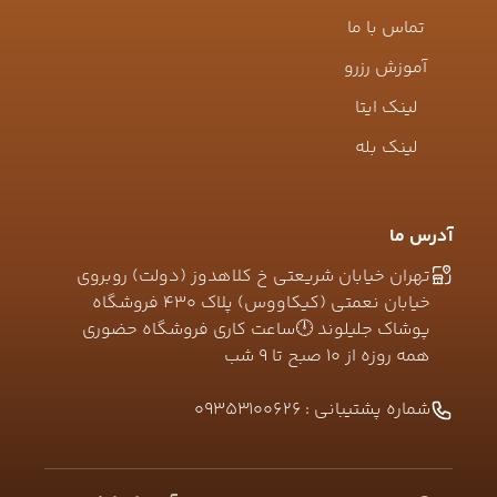
تماس با ما
آموزش رزرو
لینک ایتا
لینک بله
آدرس ما
تهران خیابان شریعتی خ کلاهدوز (دولت) روبروی
خیابان نعمتی (کیکاووس) پلاک ۴۳۰ فروشگاه
پوشاک جلیلوند 🕛ساعت کاری فروشگاه حضوری
همه روزه از ۱۰ صبح تا ۹ شب
شماره پشتیبانی :
09353100626