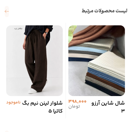
لیست محصولات مرتبط
398,000
شال شاین آرزو
شلوار لینن نیم بگ
ناموجود
پ
تومان
3
کاتیا 5
ا