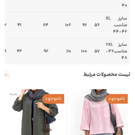
40
سایز XL
مناسب
56
92
106
84
41
112
42-44
سایز 2XL
مناسب46-
57
100
110
92
42
118
48
لیست محصولات مرتبط
ناموجود
ناموجود