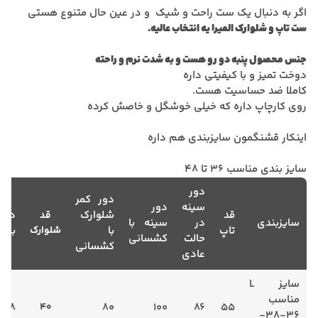
اگر به دنبال یک ست راحت و شیک و در عین حال متنوع هستی
ست تاپ و شلوارک المیرا یه انتخاب عالیه.
جنس محصول پنبه دو رو هست و به شدت نرم و راحته
دوخت تمیز و با کیفیتی داره
کاملا ضد حساسیت هست.
روی کارچاپ داره که خیلی خوشگل و خاصش کرده
اینکار قشنگمون سایزبندی هم داره
سایز بندی مناسب 36 تا 48
دور
دور کمر
سینه
دور
قد
شلوارک
دور
قد
سایزبندی
در
سینه با
تاپ
با
شلوارک
باس
حالت
کشسانی
کشسانی
عادی
سایز L
مناسب
108
40
80
100
86
55
36-38-