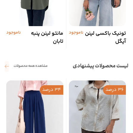
تونیک باکسی لینن
ناموجود
مانتو لینن پنبه
ناموجود
ت
آیگل
تابان
لیست محصولات پیشنهادی
مشاهده همه محصولات
36 درصد
34 درصد