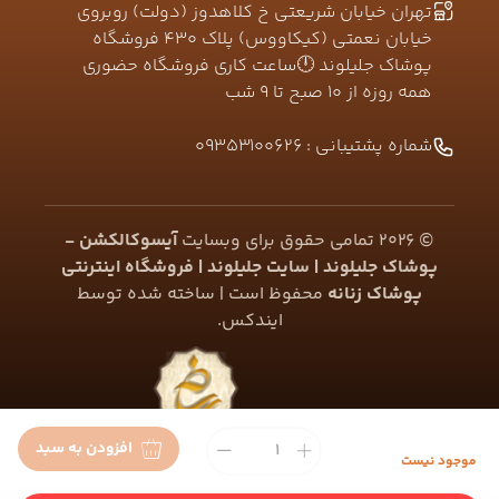
تهران خیابان شریعتی خ کلاهدوز (دولت) روبروی
خیابان نعمتی (کیکاووس) پلاک ۴۳۰ فروشگاه
پوشاک جلیلوند 🕛ساعت کاری فروشگاه حضوری
همه روزه از ۱۰ صبح تا ۹ شب
شماره پشتیبانی :
09353100626
©
2026
تمامی حقوق برای وبسایت
آیسوکالکشن -
پوشاک جلیلوند | سایت جلیلوند | فروشگاه اینترنتی
پوشاک زنانه
محفوظ است | ساخته شده توسط
ایندکس
.
افزودن به سبد
موجود نیست