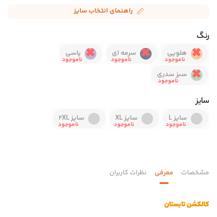
راهنمای انتخاب سایز
رنگ
هلویی
سرمه ای
یاسی
سبز سدری
سایز
سایز L
سایز XL
سایز 2XL
مشخصات
معرفی
نظرات کاربران
کالکشن تابستان