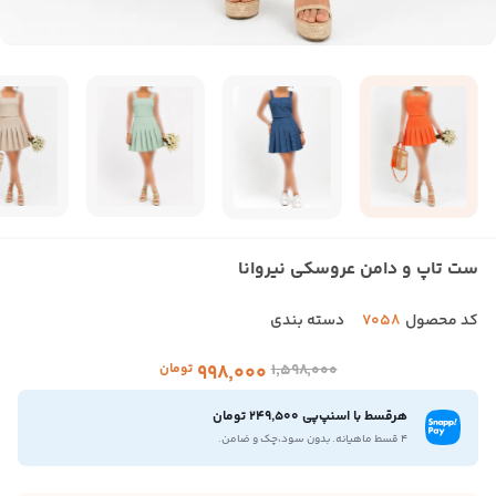
ست تاپ و دامن عروسکی نیروانا
کد محصول
7058
دسته بندی
۱٬۵۹۸٬۰۰۰
۹۹۸٬۰۰۰
تومان
هرقسط با اسنپ‌پی 249,500 تومان
۴ قسط ماهیانه. بدون سود،چک و ضامن.