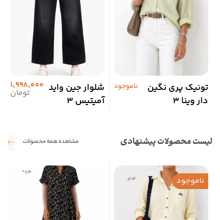
1,998,000
تونیک پری نگین
ناموجود
شلوار جین واید
م
تومان
دار وینا 3
آمیتیس 3
گ
لیست محصولات پیشنهادی
مشاهده همه محصولات
ناموجود