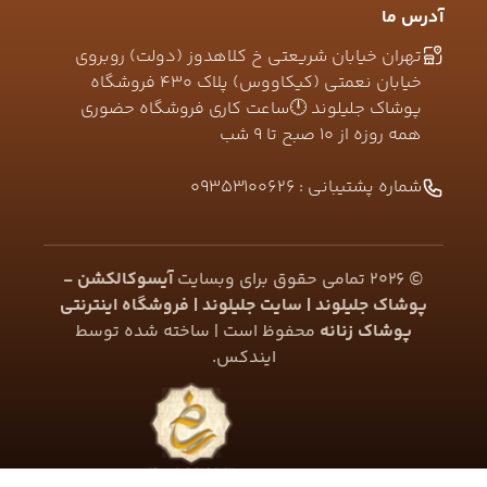
آدرس ما
تهران خیابان شریعتی خ کلاهدوز (دولت) روبروی
خیابان نعمتی (کیکاووس) پلاک ۴۳۰ فروشگاه
پوشاک جلیلوند 🕛ساعت کاری فروشگاه حضوری
همه روزه از ۱۰ صبح تا ۹ شب
شماره پشتیبانی :
09353100626
©
2026
تمامی حقوق برای وبسایت
آیسوکالکشن -
پوشاک جلیلوند | سایت جلیلوند | فروشگاه اینترنتی
پوشاک زنانه
محفوظ است | ساخته شده توسط
ایندکس
.