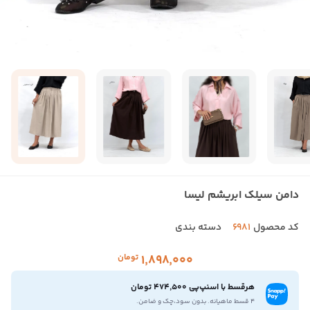
دامن سیلک ابریشم لیسا
کد محصول
6981
دسته بندی
۱٬۸۹۸٬۰۰۰
تومان
هرقسط با اسنپ‌پی 474,500 تومان
۴ قسط ماهیانه. بدون سود،چک و ضامن.