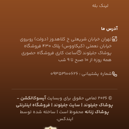
لینک بله
آدرس ما
تهران خیابان شریعتی خ کلاهدوز (دولت) روبروی
خیابان نعمتی (کیکاووس) پلاک ۴۳۰ فروشگاه
پوشاک جلیلوند 🕛ساعت کاری فروشگاه حضوری
همه روزه از ۱۰ صبح تا ۹ شب
شماره پشتیبانی :
09353100626
©
2026
تمامی حقوق برای وبسایت
آیسوکالکشن -
پوشاک جلیلوند | سایت جلیلوند | فروشگاه اینترنتی
پوشاک زنانه
محفوظ است | ساخته شده توسط
ایندکس
.