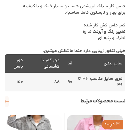
جنس کار سیلک ابریشمی هست و بسیار خنک و با کیفیته
برای بهار و تابستون کاملا مناسبه.
کمر دامن کش کار شده
تغییر رنگ و آبرفت نداره
لطیف و پنبه ای
خیلی تنخور زیبایی داره حتما عاشقش میشین.
دور کمر با
دور
سایز بندی
قد
کشسانی
باسن
فری سایز مناسب 36 تا
150
88
90
46
لیست محصولات مرتبط
31 درصد