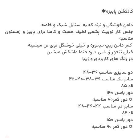
کالکشن پاییزه🍁
دامن خوشگل و ترند که یه استایل شیک و خاصه
جنس کار توییت پشمی لطیف هست و کاملا برای پاییز و زمستون
مناسبه
کمر دامن زیپ میخوره و خیلی خوشگل توی تن میشینه
خیلی تنخور زیبایی داره حتما عاشقش میشین
در رنگ های کاربردی و زیبا
دو سایزی مناسب 36-48
سایز یک مناسب 36-38-40-42
قد 85
دور باسن 140
تا دور کمر80 مناسبه
سایز دو مناسب 44-46-48
قد 86
دور باسن 150
تا دور کمر 90 مناسبه