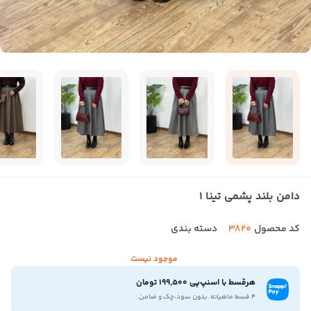
دامن بلند پشمی تینا 1
کد محصول
3820
دسته بندی
موجود نیست
هرقسط با اسنپ‌پی 199,500 تومان
۴ قسط ماهیانه. بدون سود،چک و ضامن.