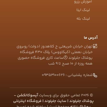
آموزش رزرو
لینک ایتا
لینک بله
آدرس ما
تهران خیابان شریعتی خ کلاهدوز (دولت) روبروی
خیابان نعمتی (کیکاووس) پلاک ۴۳۰ فروشگاه
پوشاک جلیلوند 🕛ساعت کاری فروشگاه حضوری
همه روزه از ۱۰ صبح تا ۹ شب
شماره پشتیبانی :
09353100626
©
2026
تمامی حقوق برای وبسایت
آیسوکالکشن -
پوشاک جلیلوند | سایت جلیلوند | فروشگاه اینترنتی
پوشاک زنانه
محفوظ است | ساخته شده توسط