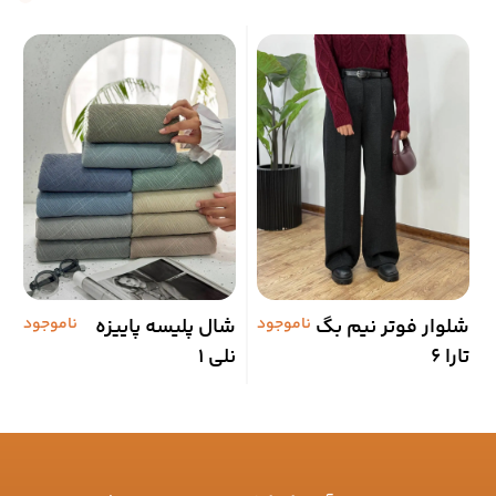
شلوار فوتر نیم بگ
ناموجود
شال پلیسه پاییزه
ناموجود
د
تارا 6
نلی 1
گ