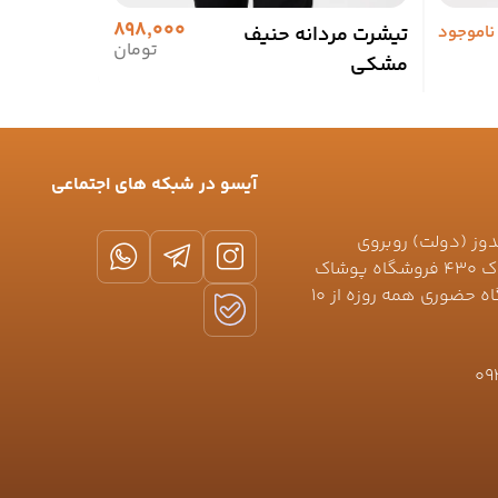
898,000
ناموجود
تیشرت مردانه حنیف
تومان
مشکی
آیسو در شبکه های اجتماعی
دوز (دولت) روبروی
خیابان نعمتی (کیکاووس) پلاک ۴۳۰ فروشگاه پوشاک
جلیلوند 🕛ساعت کاری فروشگاه حضوری همه روزه از ۱۰
09