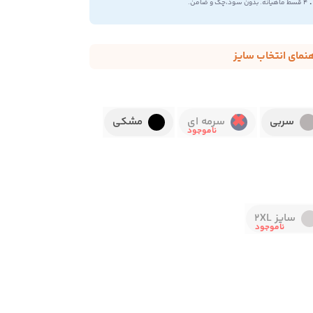
.
۴ قسط ماهیانه. بدون سود،چک و ضامن.
هنمای انتخاب سایز
سربی
سرمه ای
مشکی
سایز 2XL