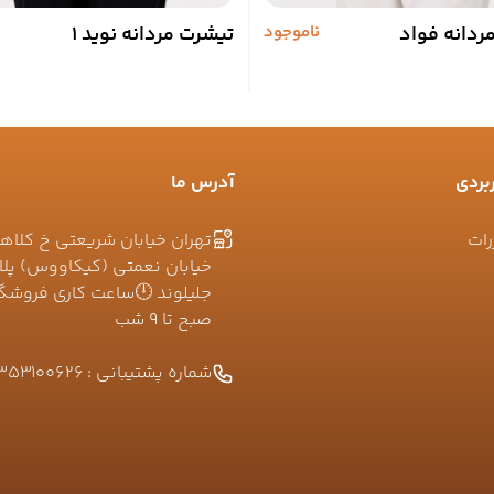
ردانه فواد
ناموجود
تیشرت مردانه نوید 1
بردی
آدرس ما
رات
تهران خیابان شریعتی خ کلاه
صبح تا ۹ شب
شماره پشتیبانی :
353100626