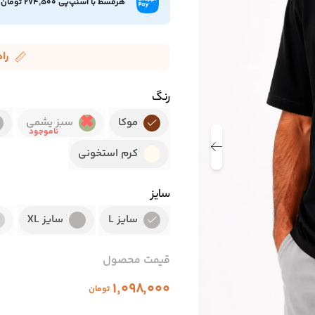
هرقسط با اسنپ‌پی 274,500 تومان
را
رنگ
موکا
سبز یشمی
کرم استخونی
سایز
سایز L
سایز XL
قیمت محصول
۱٬۰۹۸٬۰۰۰
تومان