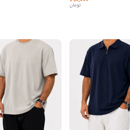
798,000
تومان