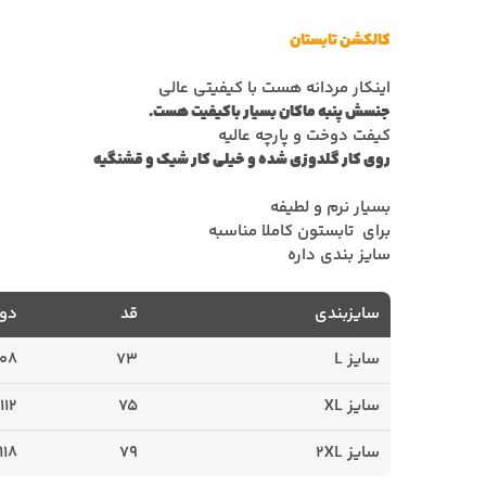
کالکشن تابستان
اینکار مردانه هست با کیفیتی عالی
جنسش پنبه ماکان بسیار باکیفیت هست.
کیفت دوخت و پارچه عالیه
روی کار گلدوزی شده و خیلی کار شیک و قشنگیه
بسیار نرم و لطیفه
برای تابستون کاملا مناسبه
سایز بندی داره
سایزبندی
قد
دور
سایز L
73
108
سایز XL
75
112
سایز 2XL
79
118