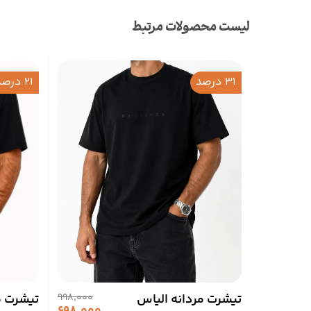
لیست محصولات مرتبط
31 درصد
21 درصد
تیشرت مردانه الیاس
998,000
تیشرت م