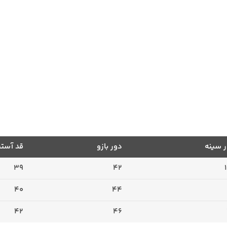
 سینه
دور بازو
قد آستین
39
42
40
44
42
46