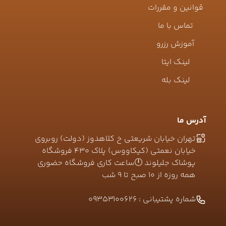
قوانین و مقررات
تماس با ما
آموزش رزرو
لینک ایتا
لینک بله
آدرس ما
تهران خیابان شریعتی خ کلاهدوز (دولت) روبروی
خیابان نعمتی (کیکاووس) پلاک ۴۳۰ فروشگاه
پوشاک جلیلوند 🕛ساعت کاری فروشگاه حضوری
همه روزه از ۱۰ صبح تا ۹ شب
شماره پشتیبانی :
09353100626