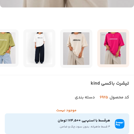
تیشرت باکسی kind
کد محصول
6925
دسته بندی
موجود نیست
هرقسط با اسنپ‌پی 174,500 تومان
۴ قسط ماهیانه. بدون سود،چک و ضامن.