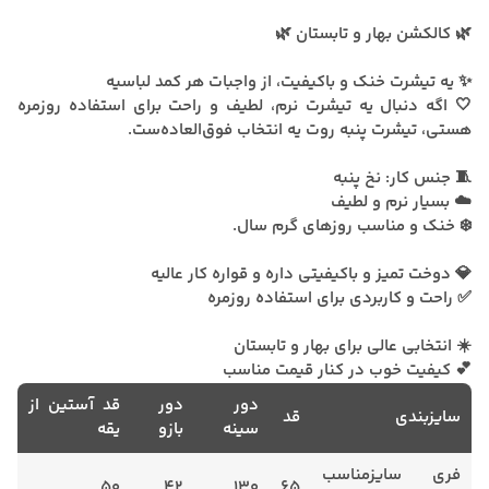
🌿 کالکشن بهار و تابستان 🌿
✨ یه تیشرت خنک و باکیفیت، از واجبات هر کمد لباسیه
🤍 اگه دنبال یه تیشرت نرم، لطیف و راحت برای استفاده روزمره
هستی، تیشرت پنبه روت یه انتخاب فوق‌العاده‌ست.
🧵 جنس کار: نخ پنبه
☁️ بسیار نرم و لطیف
❄️ خنک و مناسب روزهای گرم سال.
💎 دوخت تمیز و باکیفیتی داره و قواره کار عالیه
✅ راحت و کاربردی برای استفاده روزمره
☀️ انتخابی عالی برای بهار و تابستان
💕 کیفیت خوب در کنار قیمت مناسب
دور
دور
قد آستین از
سایزبندی
قد
سینه
بازو
یقه
فری سایزمناسب
50
42
130
65