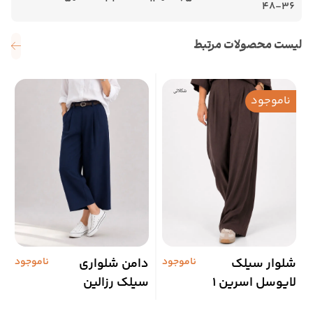
36-48
لیست محصولات مرتبط
ناموجود
شلوار سیلک
ناموجود
دامن شلواری
ناموجود
د
لایوسل اسرین 1
سیلک رزالین
ا