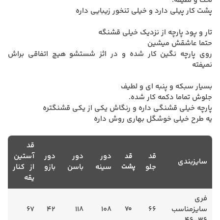
لَخت و لطیفه.
پشت کار پیلی دارد و خیلی تنخور زیبایی داره
تار و پود پارچه از نزدیک خیلی قشنگه
حتما عاشقش میشین
روی پارچه نگین کار شده و در اثز شستشو هیچ اتفاقی براش
نمیفته
بسیار سبکه و پنبه ای و لطیف
جلوش تماما دکمه کار شده.
پارچه خیلی قشنگی داره و رنگاش یکی از یکی قشنگتره
یه طرح خیلی خوشگل بهاری روش داره
قد
قد
دور
دور
دور
آستین
قد
سایزبندی
جلو
پشت
سینه
باسن
بازو
از کنار
یقه
فری
سایزمناسب
66
70
108
118
42
67