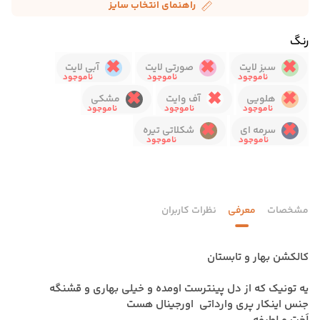
راهنمای انتخاب سایز
رنگ
سبز لایت
صورتی لایت
آبی لایت
هلویی
آف وایت
مشکی
سرمه ای
شکلاتی تیره
مشخصات
معرفی
نظرات کاربران
کالکشن بهار و تابستان
یه تونیک که از دل پینترست اومده و خیلی بهاری و قشنگه
جنس اینکار پری وارداتی اورجینال هست