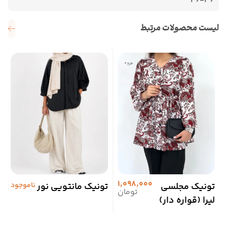
36-46
لیست محصولات مرتبط
1,098,000
تونیک مجلسی
تونیک مانتویی نور
ناموجود
ش
تومان
لیرا (قواره دار)