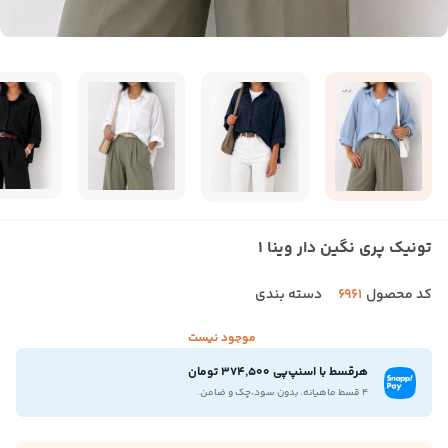
تونیک پری نگین دار وینا 1
کد محصول
6961
دسته بندی
موجود نیست
هرقسط با اسنپ‌پی 374,500 تومان
۴ قسط ماهیانه. بدون سود،چک و ضامن.