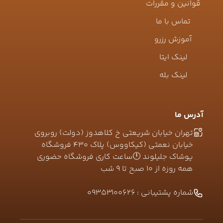
قوانین و مقررات
تماس با ما
آموزش رزرو
لینک ایتا
لینک بله
آدرس ما
تهران خیابان شریعتی خ کلاهدوز (دولت) روبروی
خیابان نعمتی (کیکاووس) پلاک ۴۳۰ فروشگاه
پوشاک جلیلوند 🕛ساعت کاری فروشگاه حضوری
همه روزه از ۱۰ صبح تا ۹ شب
شماره پشتیبانی :
09353100626