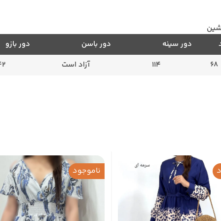
شین
دور سینه
دور باسن
دور بازو
68
114
آزاد است
42
د
ناموجود