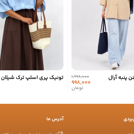
نن پنبه آرال
1,998,000
تونیک پری اسلپ ترک شیلان
998,000
تومان
بردی
آدرس ما