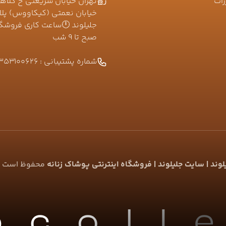
رات
تهران خیابان شریعتی خ کلاه
صبح تا ۹ شب
شماره پشتیبانی :
353100626
ند | سایت جلیلوند | فروشگاه اینترنتی پوشاک زنانه
محفوظ است |