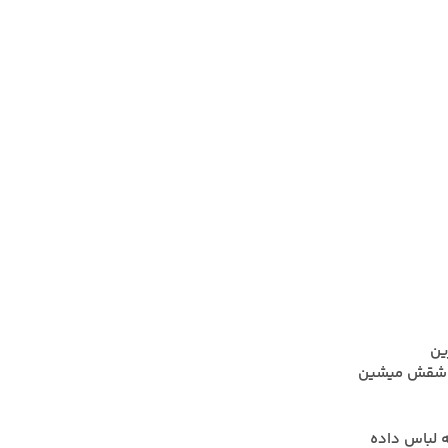
ین
 عاشقش میشین
ه لباس داده