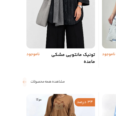
ناموجود
تونیک مانتویی مشکی
ناموجود
پیراهن ما
ماعده
کلوش مارال ک
مشاهده همه محصولات
34 درصد
ناموجود