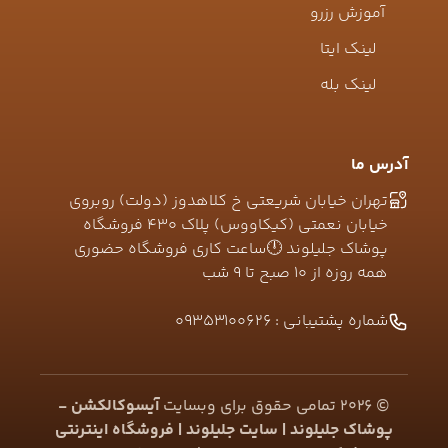
آموزش رزرو
لینک ایتا
لینک بله
آدرس ما
تهران خیابان شریعتی خ کلاهدوز (دولت) روبروی
خیابان نعمتی (کیکاووس) پلاک ۴۳۰ فروشگاه
پوشاک جلیلوند 🕛ساعت کاری فروشگاه حضوری
همه روزه از ۱۰ صبح تا ۹ شب
شماره پشتیبانی :
09353100626
©
2026
تمامی حقوق برای وبسایت
آیسوکالکشن -
پوشاک جلیلوند | سایت جلیلوند | فروشگاه اینترنتی