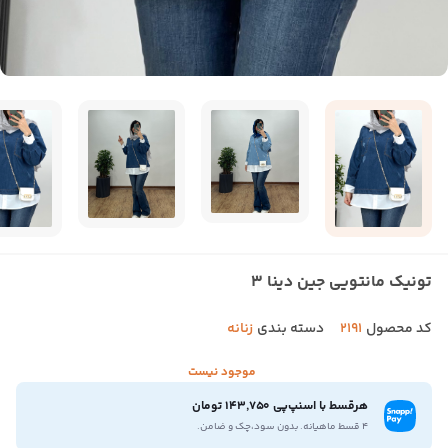
تونیک مانتویی جین دینا 3
کد محصول
2191
دسته بندی
زنانه
موجود نیست
هرقسط با اسنپ‌پی 143,750 تومان
۴ قسط ماهیانه. بدون سود،چک و ضامن.