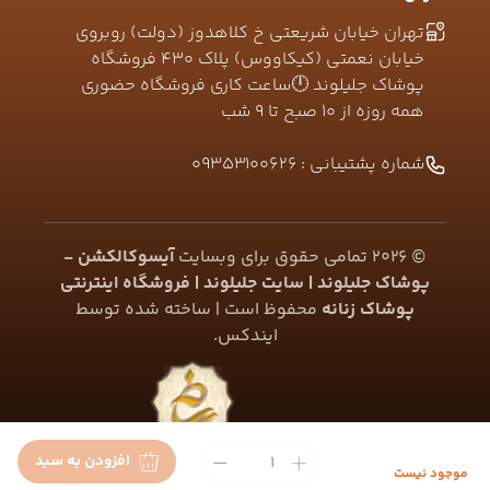
تهران خیابان شریعتی خ کلاهدوز (دولت) روبروی
خیابان نعمتی (کیکاووس) پلاک ۴۳۰ فروشگاه
پوشاک جلیلوند 🕛ساعت کاری فروشگاه حضوری
همه روزه از ۱۰ صبح تا ۹ شب
شماره پشتیبانی :
09353100626
©
2026
تمامی حقوق برای وبسایت
آیسوکالکشن -
پوشاک جلیلوند | سایت جلیلوند | فروشگاه اینترنتی
پوشاک زنانه
محفوظ است | ساخته شده توسط
ایندکس
.
افزودن به سبد
موجود نیست