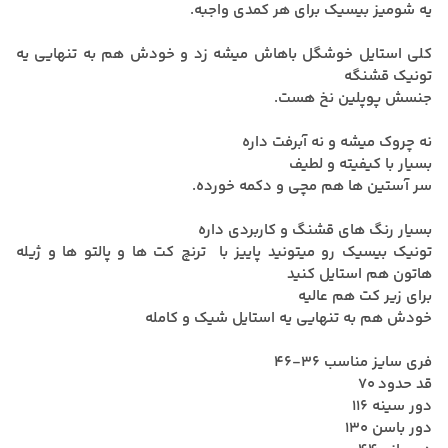
یه شومیز بیسیک برای هر کمدی واجبه.
کلی استایل خوشگل باهاش میشه زد و خودش هم به تنهایی یه
تونیک قشنگه
جنسش پوپلین نخ هست.
نه چروک میشه و نه آبرفت داره
بسیار با کیفیته و لطیف
سر آستین ها هم مچی و دکمه خورده.
بسیار رنگ های قشنگ و کاربردی داره
تونیک بیسیک رو میتونید پاییز با ترنچ کت ها و پالتو ها و ژیله
هاتون هم استایل کنید
برای زیر کت هم عالیه
خودش هم به تنهایی یه استایل شیک و کامله
فری سایز مناسب ۳۶-۴۶
قد حدود 70
دور سینه 116
دور باسن 130