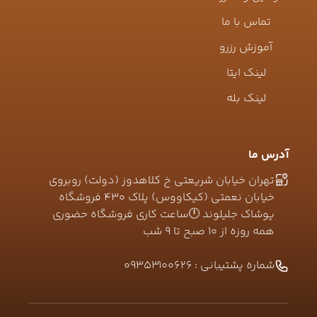
تماس با ما
آموزش رزرو
لینک ایتا
لینک بله
آدرس ما
تهران خیابان شریعتی خ کلاهدوز (دولت) روبروی
خیابان نعمتی (کیکاووس) پلاک ۴۳۰ فروشگاه
پوشاک جلیلوند 🕛ساعت کاری فروشگاه حضوری
همه روزه از ۱۰ صبح تا ۹ شب
شماره پشتیبانی :
09353100626