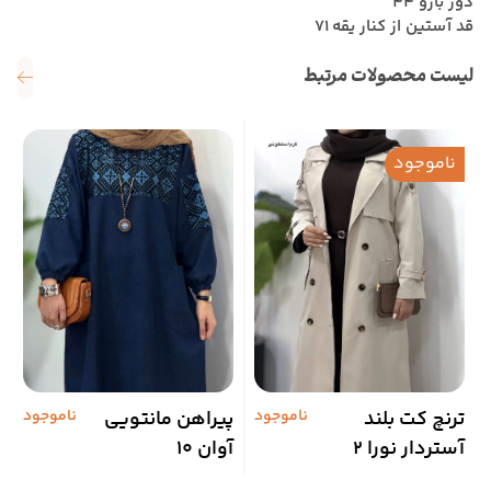
دور بازو 44
قد آستین از کنار یقه 71
لیست محصولات مرتبط
ناموجود
ترنچ کت بلند
ناموجود
پیراهن مانتویی
ناموجود
ش
آستردار نورا 2
آوان 10
1