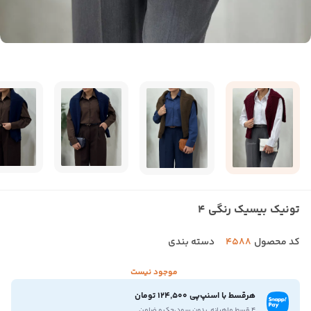
تونیک بیسیک رنگی 4
کد محصول
4588
دسته بندی
موجود نیست
هرقسط با اسنپ‌پی 124,500 تومان
۴ قسط ماهیانه. بدون سود،چک و ضامن.