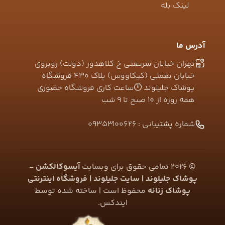
لینک بله
آدرس ما
تهران خیابان شریعتی خ کلاهدوز (دولت) روبروی
خیابان نعمتی (کیکاووس) پلاک ۴۳۰ فروشگاه
پوشاک جلیلوند 🕛ساعت کاری فروشگاه حضوری
همه روزه از ۱۰ صبح تا ۹ شب
شماره پشتیبانی :
09353100626
©
2026
تمامی حقوق برای وبسایت
آیسوکالکشن -
پوشاک جلیلوند | سایت جلیلوند | فروشگاه اینترنتی
پوشاک زنانه
محفوظ است | ساخته شده توسط
ایندکس
.