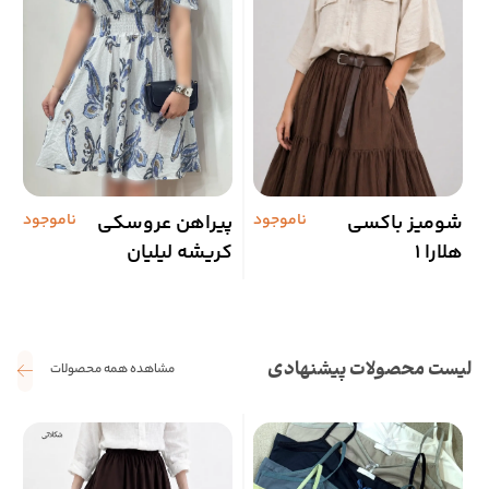
شومیز باکسی
ناموجود
پیراهن عروسکی
ناموجود
م
هلارا 1
کریشه لیلیان
چ
لیست محصولات پیشنهادی
مشاهده همه محصولات