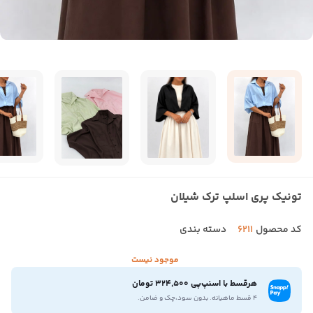
تونیک پری اسلپ ترک شیلان
کد محصول
6211
دسته بندی
موجود نیست
هرقسط با اسنپ‌پی 324,500 تومان
۴ قسط ماهیانه. بدون سود،چک و ضامن.