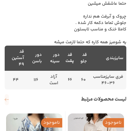
حتما عاشقش میشین
چروک و آبرفت هم نداره
جلوش تماما دکمه کار شده .
کاملا خنک و مناسب تابستون
یه شومیز همه کاره که حتما لازمت میشه
قد
قد
دور
دور
قد
سایزبندی
آستین
جلو
پشت
سینه
باسن
49
فری سایزمناسب
آزاد
44
116
66
60
۳۶-۴۶
است
لیست محصولات مرتبط
ناموجود
ناموجود