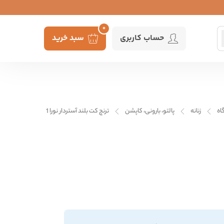
0
حساب کاربری
سبد خرید
اه
زنانه
پالتو، بارونی، کاپشن
ترنچ کت بلند آستردار نورا 1