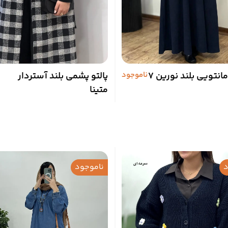
انتویی بلند نورین 7
ناموجود
پالتو پشمی بلند آستردار
متینا
د
ناموجود