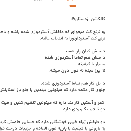
کالکشن زمستان❄️
یه ترنچ کت میخوای که داخلش آستردوزی شده باشه و باه
ترنچ کت آستردارنورا یه انتخاب عالیه.
جنسش کتان زارا هست
داخلش هم تماما آستردوزی شده
بسیار با کیفیته
نه پرز میده نه دون دون میشه.
داخل کار هم تماما آستردوزی شده.
جلوی کار دکمه داره که میتونین ببندین یا جلو باز استایلش
کمر و آستین کار بند داره که میتونین تنظیم کنین و فیت 
دو تا جیب کاربردی داره.
دو طرفش ژیله خیلی خوشگلی داره که حسابی خاصش کرد
یه بارونی با کیفیت با پارچه فوق العاده و جزییات دوخت فرا