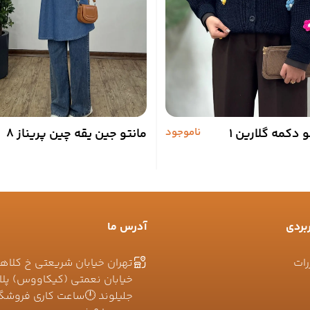
 دکمه گلارین 1
ناموجود
مانتو جین یقه چین پریناز 8
بردی
آدرس ما
رات
تهران خیابان شریعتی خ کلاه