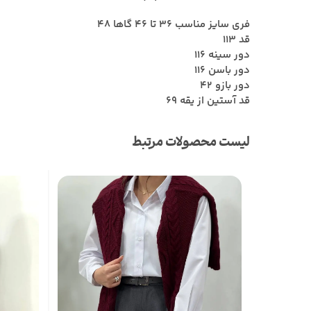
فری سایز مناسب ۳۶ تا ۴۶ گاها ۴۸
قد 113
دور سینه 116
دور باسن 116
دور بازو 42
قد آستین از یقه 69
لیست محصولات مرتبط