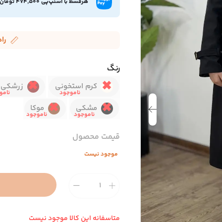
هرقسط با اسنپ‌پی 474,500 تومان
را
رنگ
کرم استخونی
زرشکی ت
مشکی
موکا
قیمت محصول
موجود نیست
متاسفانه این کالا موجود نیست