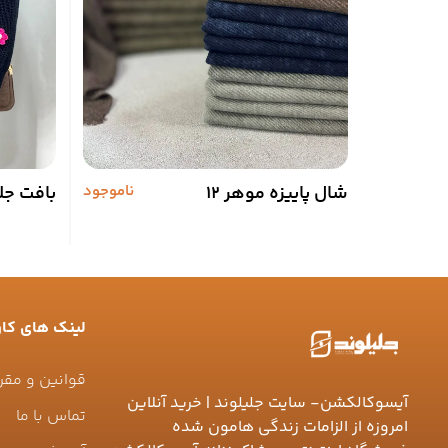
شال پاییزه موهر 12
ناموجود
بافت جلو
لینک های کار
قوانین و مقر
آیسوکالکشن- سایت جلیلوند | خرید آنلاین
تماس با ما
امروزه از الزامات زندگی هامون شده