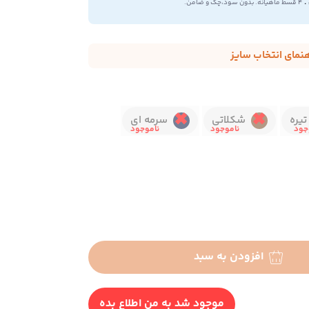
.
۴ قسط ماهیانه. بدون سود،چک و ضامن.
هنمای انتخاب سایز
یره
شکلاتی
سرمه ای
افزودن به سبد
موجود شد به من اطلاع بده