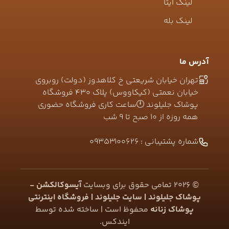
لینک ایتا
لینک بله
آدرس ما
تهران خیابان شریعتی خ کلاهدوز (دولت) روبروی
خیابان نعمتی (کیکاووس) پلاک ۴۳۰ فروشگاه
پوشاک جلیلوند 🕛ساعت کاری فروشگاه حضوری
همه روزه از ۱۰ صبح تا ۹ شب
شماره پشتیبانی :
09353100626
©
2026
تمامی حقوق برای وبسایت
آیسوکالکشن -
پوشاک جلیلوند | سایت جلیلوند | فروشگاه اینترنتی
پوشاک زنانه
محفوظ است | ساخته شده توسط
ایندکس
.