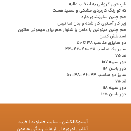
تاپ حریر کرواتی یه انتخاب عالیه
که تو رنگ کاربردی مشکی و سفید هست
هم چنین سایزبندی داره
زیر کار آستری کار شده و بدن نما نیس
هم چنین میتونین با دامن یا شلوار هم برای مهمونی هاتون
استایلش کنین
دو سایزی مناسب ۳۸ تا ۵۰
سایز یک مناسب ۳۸-۴۰-۴۲-۴۴
قد 75
دور سینه 107
دور باسن 118
سایز دو مناسب ۴۴-۴۶-۴۸-۵۰
قد 75
دور سینه 118
دور باسن 125
آیسوکالکشن- سایت جلیلوند | خرید
آنلاین امروزه از الزامات زندگی هامون