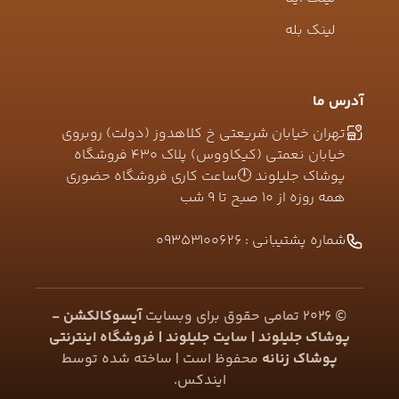
لینک بله
آدرس ما
تهران خیابان شریعتی خ کلاهدوز (دولت) روبروی
خیابان نعمتی (کیکاووس) پلاک ۴۳۰ فروشگاه
پوشاک جلیلوند 🕛ساعت کاری فروشگاه حضوری
همه روزه از ۱۰ صبح تا ۹ شب
شماره پشتیبانی :
09353100626
©
2026
تمامی حقوق برای وبسایت
آیسوکالکشن -
پوشاک جلیلوند | سایت جلیلوند | فروشگاه اینترنتی
پوشاک زنانه
محفوظ است | ساخته شده توسط
ایندکس
.