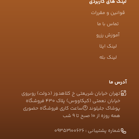
لینک های کاربردی
قوانین و مقررات
تماس با ما
آموزش رزرو
لینک ایتا
لینک بله
آدرس ما
تهران خیابان شریعتی خ کلاهدوز (دولت) روبروی
خیابان نعمتی (کیکاووس) پلاک ۴۳۰ فروشگاه
پوشاک جلیلوند 🕛ساعت کاری فروشگاه حضوری
همه روزه از ۱۰ صبح تا ۹ شب
شماره پشتیبانی :
09353100626